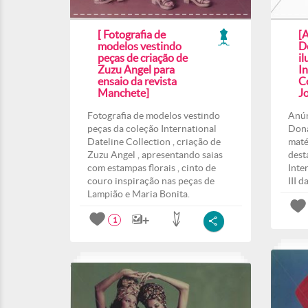
[ Fotografia de
[A
modelos vestindo
D
peças de criação de
il
Zuzu Angel para
In
ensaio da revista
Co
Manchete]
J
Fotografia de modelos vestindo
Anún
peças da coleção International
Dona
Dateline Collection , criação de
maté
Zuzu Angel , apresentando saias
dest
com estampas florais , cinto de
Inte
couro inspiração nas peças de
III d
Lampião e Maria Bonita.
1