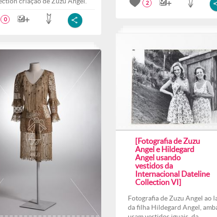
ection criação de Zuzu Angel.
2
0
[Fotografia de Zuzu
Angel e Hildegard
Angel usando
vestidos da
Internacional Dateline
Collection VI]
Fotografia de Zuzu Angel ao l
da filha Hildegard Angel, amb
usam vestidos iguais, da