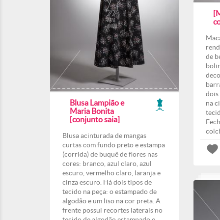
[
co
Maca
rend
de b
boli
deco
barr
dois
Blusa Lampião e
na c
Maria Bonita
teci
[conjunto saia]
Fech
colc
Blusa acinturada de mangas
curtas com fundo preto e estampa
(corrida) de buquê de flores nas
cores: branco, azul claro, azul
escuro, vermelho claro, laranja e
cinza escuro. Há dois tipos de
tecido na peça: o estampado de
algodão e um liso na cor preta. A
frente possui recortes laterais no
tecido de algodão estampado e