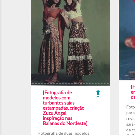
[
e
[Fotografia de
d
modelos com
turbantes saias
Foto
estampadas, criação
Zuzu Angel,
para
inspiração nas
revi
Baianas do Nordeste]
saia
da c
Fotografia de duas modelos