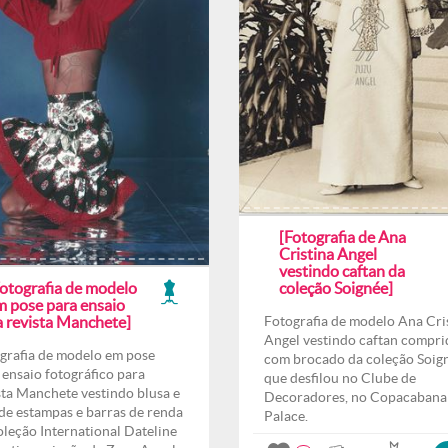
[Fotografia de Ana
Cristina Angel
vestindo caftan da
Fotografia de modelo
coleção Soignée]
m pose para ensaio
a revista Manchete]
Fotografia de modelo Ana Cri
Angel vestindo caftan compri
grafia de modelo em pose
com brocado da coleção Soig
 ensaio fotográfico para
que desfilou no Clube de
sta Manchete vestindo blusa e
Decoradores, no Copacabana
 de estampas e barras de renda
Palace.
oleção International Dateline