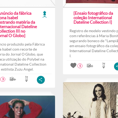
núncio da fábrica
[Ensaio fotográfico da
ona Isabel
coleção International
ustrando matéria da
Dateline Collection I]
ternacional Dateline
llection III no
Registro de modelo vestindo 
ornal O Globo]
com referências à Maria Bonit
segurando boneco de "Lampi
cio produzido pela Fábrica
em ensaio fotográfico da cole
 Isabel com recorte de
International Dateline Collec
ria do Jornal O Globo, que
I.
aca utilização do Polybel na
rnational Dateline Collection
5
a estilista Zuzu Angel.
3