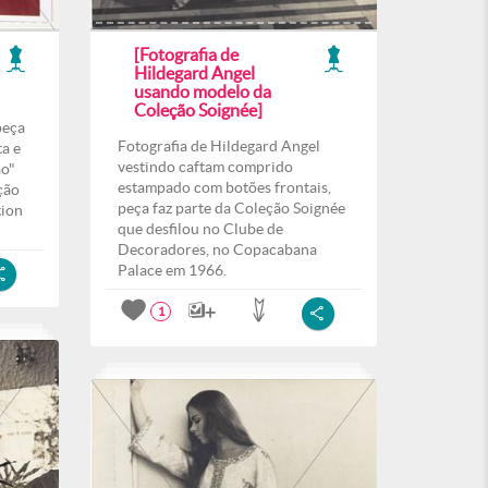
[Fotografia de
Hildegard Angel
usando modelo da
Coleção Soignée]
peça
Fotografia de Hildegard Angel
a e
vestindo caftam comprido
ão"
estampado com botões frontais,
ção
peça faz parte da Coleção Soignée
tion
que desfilou no Clube de
Decoradores, no Copacabana
Palace em 1966.
1