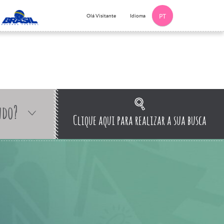
Idioma
Olá Visitante
PT
ndo?
Clique aqui para realizar a sua busca