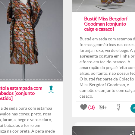
Bustiê Miss Bergdorf
Goodman [conjunto
calça e casaco]
Bustiê em seda com estampa 
formas geométricas nas cores
laranja, roxo, verde e bege. A
apresenta costura em linha b
e forro em tecido branco. A
amarração da peça é feita com
alças, portanto, não possui fe
O bustiê fez parte da Coleção
Miss Bergdorf Goodman, e
stola estampada com
compõe o conjunto com calça
abados [conjunto
casaco.
stido]
la de seda pura com estampa
18
avalos nas cores: preto, rosa
, laranja, bege e verde claro,
ui babados e forro em
nza na cor preta. A peça mede