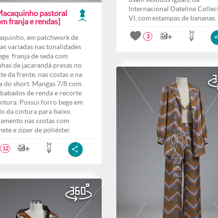
Internacional Dateline Collec
Macaquinho pastoral
VI, com estampas de bananas.
m franja e rendas]
quinho, em patchwork de
3
as variadas nas tonalidades
ege, franja de seda com
nhas de jacarandá presas no
te da frente, nas costas e na
a do short. Mangas 7/8 com
 babados de renda e recorte
intura. Possui forro bege em
do da cintura para baixo.
amento nas costas com
hete e zíper de poliéster.
12