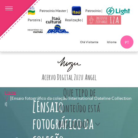
Patrocínio Master |
Patrocínio |
Parceira |
Realização |
Idioma
Olá Visitante
PT
Clique aqui p
Acervo Digital Zuzu Angel
Que tipo de
Home
[Ensaio fotográfico da coleção International Dateline Collection
[Ensaio
I]
conteúdo está
fotográfico da
buscando?