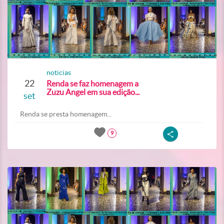
noticias
22
Renda se faz homenagem a
Zuzu Angel em sua edição...
set
Renda se presta homenagem...
9