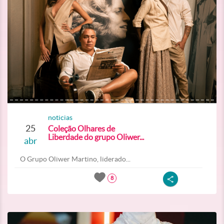
noticias
25
Coleção Olhares de
Liberdade do grupo Oliwer...
abr
O Grupo Oliwer Martino, liderado...
8