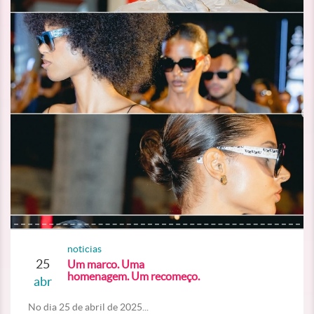
noticias
25
Um marco. Uma
homenagem. Um recomeço.
abr
No dia 25 de abril de 2025...