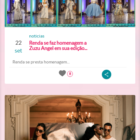
noticias
22
Renda se faz homenagem a
Zuzu Angel em sua edição...
set
Renda se presta homenagem...
8