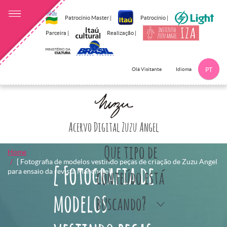
Patrocínio Master |
Patrocínio |
Parceira |
Realização |
Idioma
Olá Visitante
PT
Clique aqui p
Acervo Digital Zuzu Angel
Que tipo de
Home
[ Fotografia de modelos vestindo peças de criação de Zuzu Angel
[ Fotografia de
para ensaio da revista Manchete]
conteúdo está
modelos
buscando?