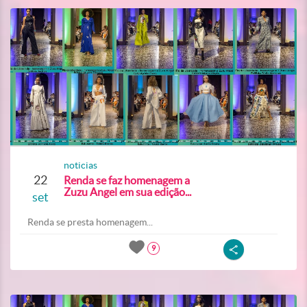
noticias
22
Renda se faz homenagem a
Zuzu Angel em sua edição...
set
Renda se presta homenagem...
9