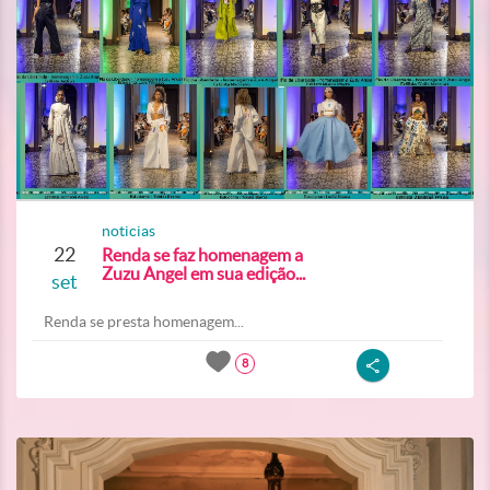
noticias
22
Renda se faz homenagem a
Zuzu Angel em sua edição...
set
Renda se presta homenagem...
8