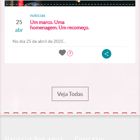
noticias
25
Um marco. Uma
homenagem. Um recomeço.
abr
No dia 25 de abril de 2025...
7
Veja Todas