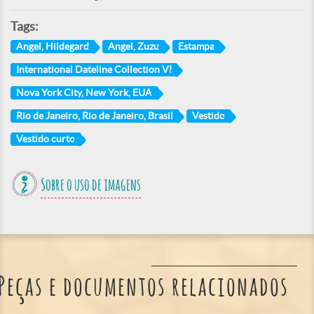
Tags:
Angel, Hildegard
Angel, Zuzu
Estampa
International Dateline Collection VI
Nova York City, New York, EUA
Rio de Janeiro, Rio de Janeiro, Brasil
Vestido
Vestido curto
Sobre o uso de imagens
Peças e documentos relacionados