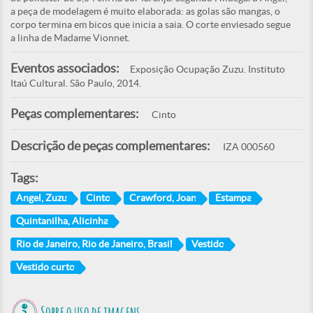
a peça de modelagem é muito elaborada: as golas são mangas, o
corpo termina em bicos que inicia a saia. O corte enviesado segue
a linha de Madame Vionnet.
Eventos associados:
Exposição Ocupação Zuzu. Instituto
Itaú Cultural. São Paulo, 2014.
Peças complementares:
Cinto
Descrição de peças complementares:
IZA 000560
Tags:
Angel, Zuzu
Cinto
Crawford, Joan
Estampa
Quintanilha, Alicinha
Rio de Janeiro, Rio de Janeiro, Brasil
Vestido
Vestido curto