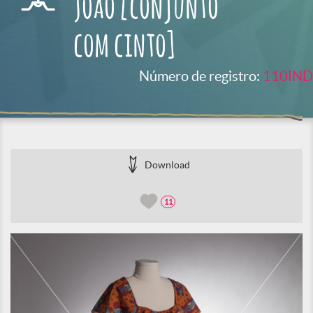
João [conjunto
com cinto]
Número de registro:
110IND
Download
11