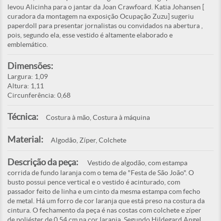
levou Alicinha para o jantar da Joan Crawfoard. Katia Johansen [
curadora da montagem na exposição Ocupação Zuzu] sugeriu
paperdoll para presentar jornalistas ou convidados na abertura ,
pois, segundo ela, esse vestido é altamente elaborado e
emblemático.
Dimensões:
Largura: 1,09
Altura: 1,11
Circunferência: 0,68
Técnica:
Costura à mão, Costura à máquina
Material:
Algodão, Zíper, Colchete
Descrição da peça:
Vestido de algodão, com estampa
corrida de fundo laranja com o tema de "Festa de São João". O
busto possui pence vertical e o vestido é acinturado, com
passador feito de linha e um cinto da mesma estampa com fecho
de metal. Há um forro de cor laranja que está preso na costura da
cintura. O fechamento da peça é nas costas com colchete e zíper
de poliéster de 0,54 cm na cor laranja. Segundo Hildegard Angel,