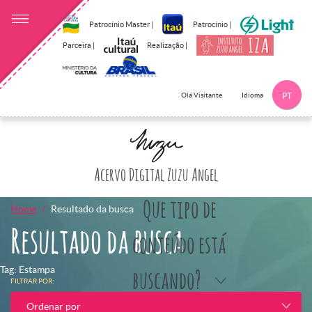
Patrocínio Master |
Patrocínio |
Parceira |
Realização |
Idioma
Olá Visitante
PT
Clique aqui p
Acervo Digital Zuzu Angel
Que tipo de
Home
Resultado da busca
Resultado da busca
conteúdo está
Tag: Estampa
buscando?
FILTRAR POR:
Ordenar por