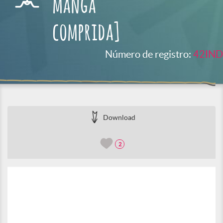
manga
comprida]
Número de registro:
42IND
Download
2