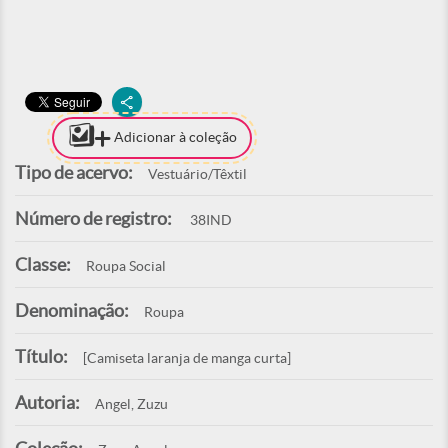
Adicionar à coleção
Tipo de acervo:
Vestuário/Têxtil
Número de registro:
38IND
Classe:
Roupa Social
Denominação:
Roupa
Título:
[Camiseta laranja de manga curta]
Autoria:
Angel, Zuzu