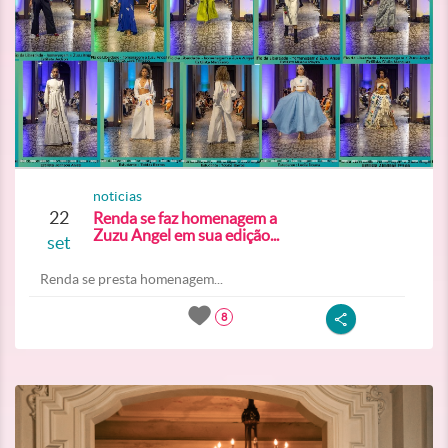
noticias
22
Renda se faz homenagem a
Zuzu Angel em sua edição...
set
Renda se presta homenagem...
8