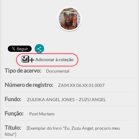
Adicionar à coleção
Tipo de acervo:
Documental
Número de registro:
ZA04.XX.06.XX.01.0007
Fundo:
ZULEIKA ANGEL JONES – ZUZU ANGEL
Função:
Post Mortem
Título:
[Exemplar do livro "Eu, Zuzu Angel, procuro meu
filho"]