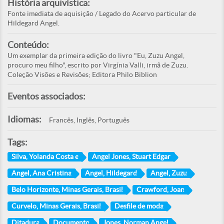
História arquivística:
Fonte imediata de aquisição / Legado do Acervo particular de
Hildegard Angel.
Conteúdo:
Um exemplar da primeira edição do livro "Eu, Zuzu Angel,
procuro meu filho", escrito por Virgínia Valli, irmã de Zuzu.
Coleção Visões e Revisões; Editora Philo Biblion
Eventos associados:
Idiomas:
Francês, Inglês, Português
Tags:
Silva, Yolanda Costa e
Angel Jones, Stuart Edgar
Angel, Ana Cristina
Angel, Hildegard
Angel, Zuzu
Belo Horizonte, Minas Gerais, Brasil
Crawford, Joan
Curvelo, Minas Gerais, Brasil
Desfile de moda
Ditadura
Documento
Jones, Norman Angel