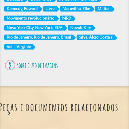
Kennedy, Edward
Livro
Maravilha, Elke
Militar
Movimento revolucionário
MR8
Nova York City, New York, EUA
Novak, Kim
Rio de Janeiro, Rio de Janeiro, Brasil
Silva, Álcio Costa e
Valli, Virginia
Sobre o uso de imagens
Peças e documentos relacionados