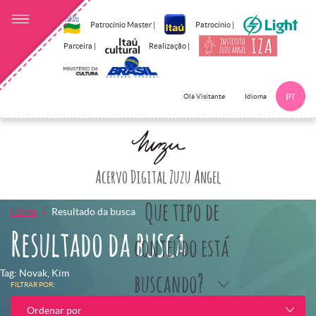
Patrocínio Master |
Patrocínio |
Parceira |
Realização |
Idioma
Olá Visitante
PT
Clique aqui p
Acervo Digital Zuzu Angel
Que tipo de
Home
Resultado da busca
Resultado da busca
conteúdo está
Tag: Novak, Kim
buscando?
FILTRAR POR:
Ordenar por