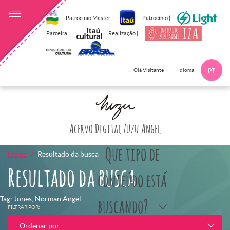
Patrocínio Master |
Patrocínio |
Parceira |
Realização |
Idioma
Olá Visitante
PT
Clique aqui p
Acervo Digital Zuzu Angel
Que tipo de
Home
Resultado da busca
Resultado da busca
conteúdo está
Tag: Jones, Norman Angel
buscando?
FILTRAR POR:
Ordenar por