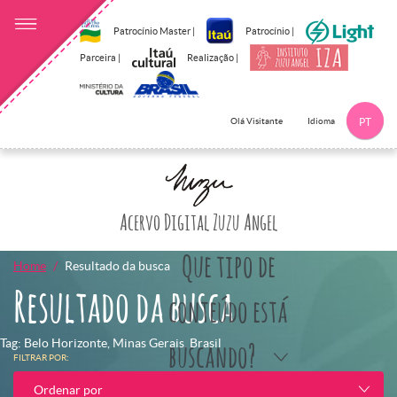
Patrocínio Master |
Patrocínio |
Parceira |
Realização |
Idioma
Olá Visitante
PT
Clique aqui p
Acervo Digital Zuzu Angel
Que tipo de
Home
Resultado da busca
Resultado da busca
conteúdo está
Tag: Belo Horizonte, Minas Gerais, Brasil
buscando?
FILTRAR POR:
Ordenar por