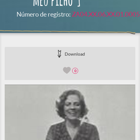
meu filho"]
Número de registro:
ZA04.XX.06.XX.01.0005
Download
0