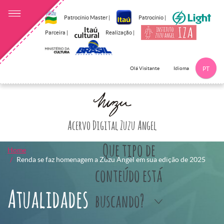
Patrocínio Master |
Patrocínio |
Parceira |
Realização |
Idioma
Olá Visitante
PT
Clique aqui p
Acervo Digital Zuzu Angel
Que tipo de
Home
Renda se faz homenagem a Zuzu Angel em sua edição de 2025
conteúdo está
Atualidades
buscando?