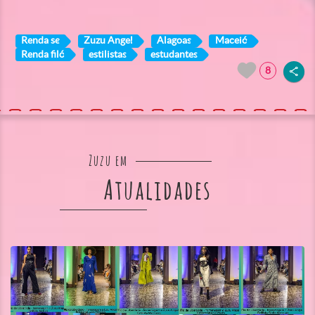
Renda se
Zuzu Angel
Alagoas
Maceió
Renda filó
estilistas
estudantes
8
Zuzu em
Atualidades