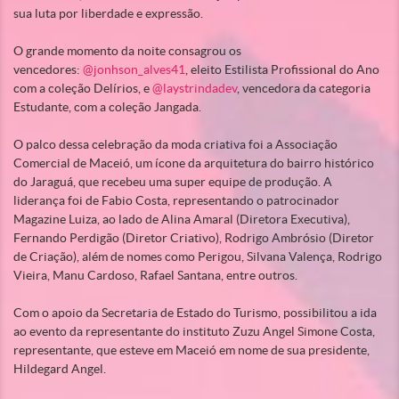
sua luta por liberdade e expressão.
O grande momento da noite consagrou os
vencedores:
@jonhson_alves41
, eleito Estilista Profissional do Ano
com a coleção Delírios, e
@laystrindadev
, vencedora da categoria
Estudante, com a coleção Jangada.
O palco dessa celebração da moda criativa foi a Associação
Comercial de Maceió, um ícone da arquitetura do bairro histórico
do Jaraguá, que recebeu uma super equipe de produção. A
liderança foi de Fabio Costa, representando o patrocinador
Magazine Luiza, ao lado de Alina Amaral (Diretora Executiva),
Fernando Perdigão (Diretor Criativo), Rodrigo Ambrósio (Diretor
de Criação), além de nomes como Perigou, Silvana Valença, Rodrigo
Vieira, Manu Cardoso, Rafael Santana, entre outros.
Com o apoio da Secretaria de Estado do Turismo, possibilitou a ida
ao evento da representante do instituto Zuzu Angel Simone Costa,
representante, que esteve em Maceió em nome de sua presidente,
Hildegard Angel.