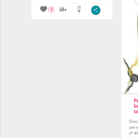
0
P
In
c
Docu
perm
nº 4