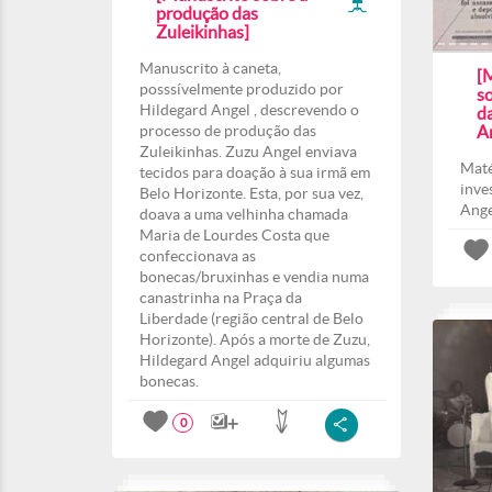
produção das
Zuleikinhas]
Manuscrito à caneta,
[
posssívelmente produzido por
so
Hildegard Angel , descrevendo o
d
processo de produção das
A
Zuleikinhas. Zuzu Angel enviava
Maté
tecidos para doação à sua irmã em
inve
Belo Horizonte. Esta, por sua vez,
Ange
doava a uma velhinha chamada
Maria de Lourdes Costa que
confeccionava as
bonecas/bruxinhas e vendia numa
canastrinha na Praça da
Liberdade (região central de Belo
Horizonte). Após a morte de Zuzu,
Hildegard Angel adquiriu algumas
bonecas.
0