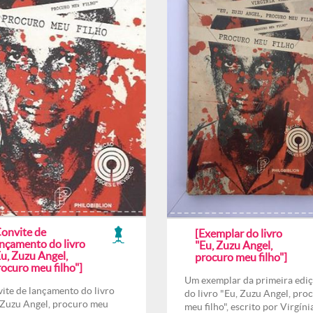
Convite de
[Exemplar do livro
ançamento do livro
"Eu, Zuzu Angel,
u, Zuzu Angel,
procuro meu filho"]
ocuro meu filho"]
Um exemplar da primeira edi
ite de lançamento do livro
do livro "Eu, Zuzu Angel, pro
 Zuzu Angel, procuro meu
meu filho", escrito por Virgíni