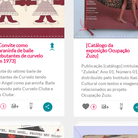
 Convite como
[Catálogo da
raninfa de baile
exposição Ocupação
ebutantes de curvelo
Zuzu]
m 1973]
Publicação [catálogo] intitul
ite do sétimo baile de
"Zuleika", Ano 01, Número 01
tantes de Curvelo tendo
distribuído pelo Instituto Itaú
 Angel como paraninfa. Baile
Cultural com textos e imagen
ovido pelo Curvelo Clube e
relacionados ao projeto
s Clube .
Ocupação Zuzu.
1
8