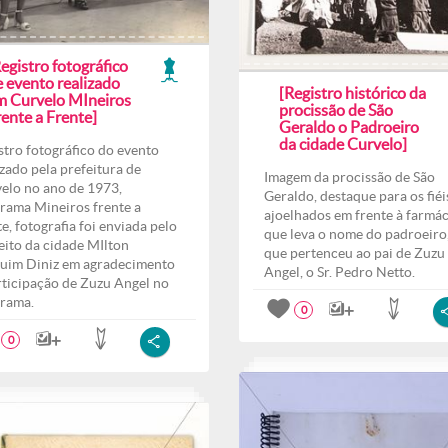
egistro fotográfico
e evento realizado
[Registro histórico da
m Curvelo MIneiros
procissão de São
ente a Frente]
Geraldo o Padroeiro
da cidade Curvelo]
stro fotográfico do evento
izado pela prefeitura de
Imagem da procissão de São
elo no ano de 1973,
Geraldo, destaque para os fiéi
rama Mineiros frente a
ajoelhados em frente à farmác
te, fotografia foi enviada pelo
que leva o nome do padroeiro,
eito da cidade MIlton
que pertenceu ao pai de Zuzu
uim Diniz em agradecimento
Angel, o Sr. Pedro Netto.
rticipação de Zuzu Angel no
rama.
0
0