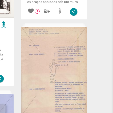
os braços apoiados sob um muro.
1
s
ia
 e