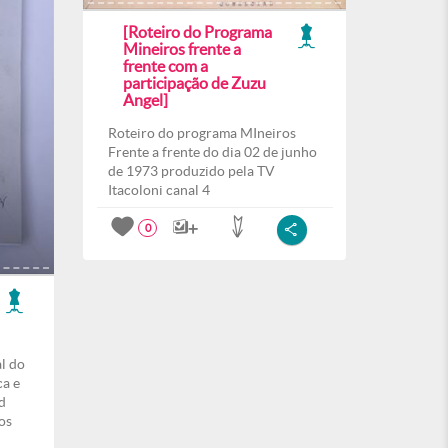
[Roteiro do Programa
Mineiros frente a
frente com a
participação de Zuzu
Angel]
Roteiro do programa MIneiros
Frente a frente do dia 02 de junho
de 1973 produzido pela TV
Itacoloni canal 4
0
al do
ca e
d
os