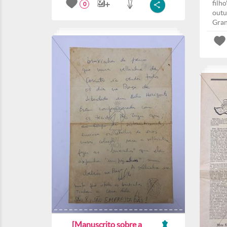
filho
0
outu
Gran
[Manuscrito sobre a