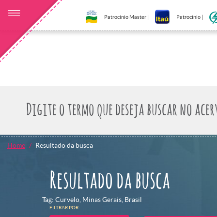
Patrocínio Master |
Patrocínio |
Home
Resultado da busca
Resultado da busca
Tag: Curvelo, Minas Gerais, Brasil
FILTRAR POR: