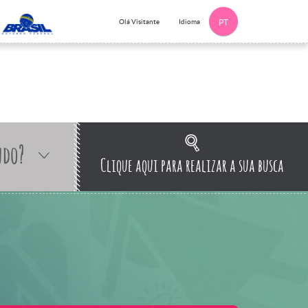
Idioma
Olá Visitante
PT
ndo?
Clique aqui para realizar a sua busca