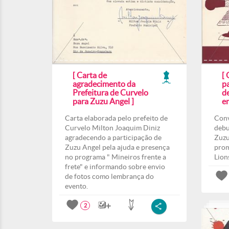
[ Carta de
[
agradecimento da
pa
Prefeitura de Curvelo
d
para Zuzu Angel ]
e
Carta elaborada pelo prefeito de
Conv
Curvelo Milton Joaquim Diniz
debu
agradecendo a participação de
Zuzu
Zuzu Angel pela ajuda e presença
prom
no programa " Mineiros frente a
Lion
frete" e informando sobre envio
de fotos como lembrança do
evento.
2