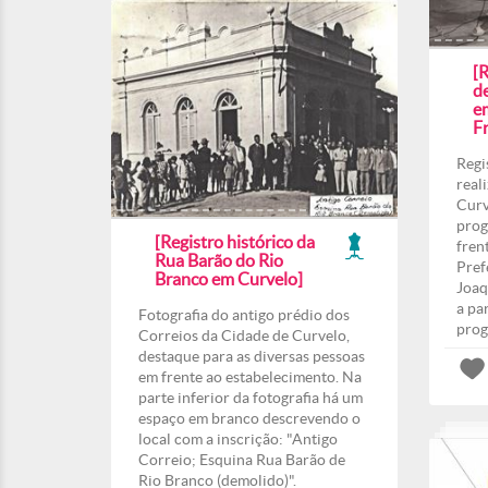
[R
d
e
Fr
Regi
real
Curv
prog
[Registro histórico da
fren
Rua Barão do Rio
Pref
Branco em Curvelo]
Joaq
a pa
Fotografia do antigo prédio dos
prog
Correios da Cidade de Curvelo,
destaque para as diversas pessoas
em frente ao estabelecimento. Na
parte inferior da fotografia há um
espaço em branco descrevendo o
local com a inscrição: "Antigo
Correio; Esquina Rua Barão de
Rio Branco (demolido)".