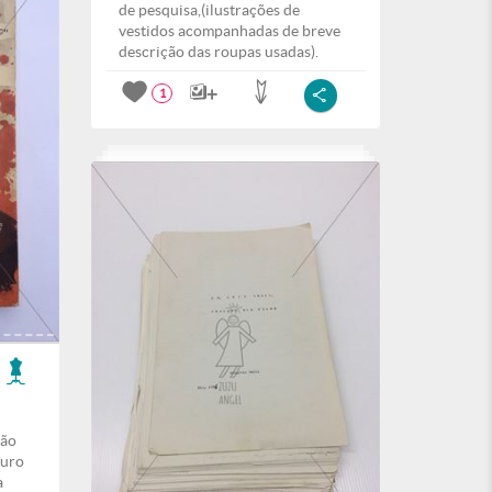
de pesquisa,(ilustrações de
vestidos acompanhadas de breve
descrição das roupas usadas).
1
ção
curo
a