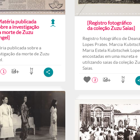
Matéria publicada
[Registro fotográfico
bre a investigação
da coleção Zuzu Saias]
a morte de Zuzu
ngel]
Registro fotográfico de Dean
Lopes Prates. Marcia Kubitsc
ria publicada sobre a
Maria Estela Kubitschek Lope
stigação da morte de Zuzu
encostadas em uma mureta e
l.
utilizando saias da coleção Z
Saias.
1
2