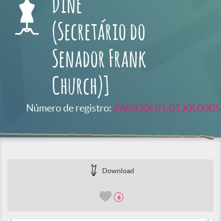
Dine
(Secretário do
Senador Frank
Church)]
Número de registro:
ZA03.XX.01.01.XX.0005
Download
6