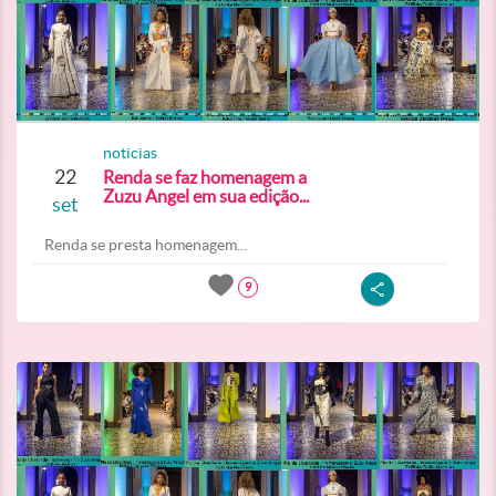
noticias
22
Renda se faz homenagem a
Zuzu Angel em sua edição...
set
Renda se presta homenagem...
9