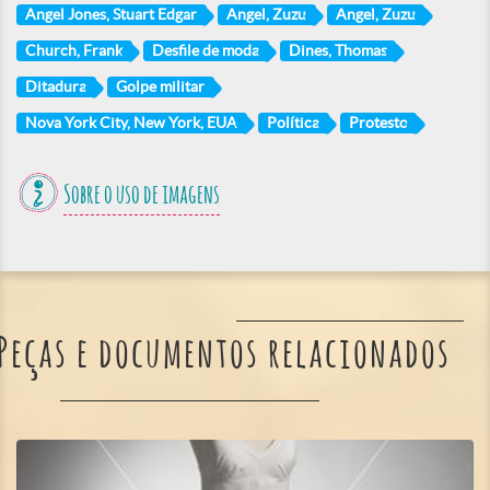
Angel Jones, Stuart Edgar
Angel, Zuzu
Angel, Zuzu
Church, Frank
Desfile de moda
Dines, Thomas
Ditadura
Golpe militar
Nova York City, New York, EUA
Política
Protesto
Sobre o uso de imagens
Peças e documentos relacionados