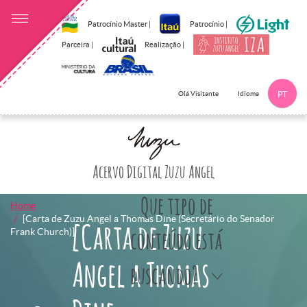
Patrocínio Master |
Patrocínio |
Parceira |
Realização |
Idioma
Olá Visitante
PT
Clique aqui p
Acervo Digital Zuzu Angel
Que tipo de
Home
[Carta de Zuzu Angel a Thomas Dine (Secretário do Senador
[Carta de Zuzu
Frank Church)]
conteúdo está
Angel a Thomas
buscando?