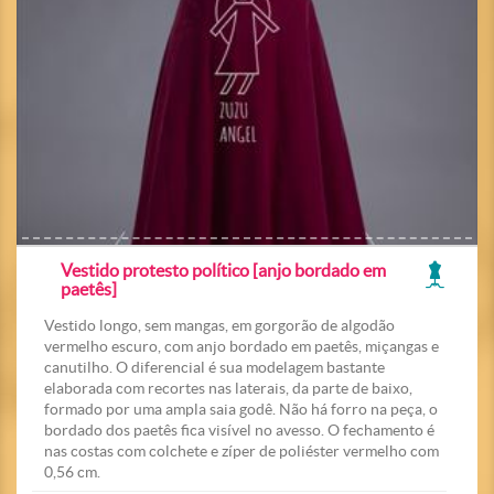
Vestido protesto político [anjo bordado em
paetês]
Vestido longo, sem mangas, em gorgorão de algodão
vermelho escuro, com anjo bordado em paetês, miçangas e
canutilho. O diferencial é sua modelagem bastante
elaborada com recortes nas laterais, da parte de baixo,
formado por uma ampla saia godê. Não há forro na peça, o
bordado dos paetês fica visível no avesso. O fechamento é
nas costas com colchete e zíper de poliéster vermelho com
0,56 cm.