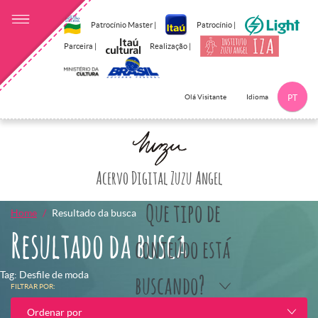
Patrocínio Master |
Patrocínio |
Parceira |
Realização |
Idioma
Olá Visitante
PT
Clique aqui p
Acervo Digital Zuzu Angel
Que tipo de
Home
Resultado da busca
Resultado da busca
conteúdo está
Tag: Desfile de moda
buscando?
FILTRAR POR:
Ordenar por