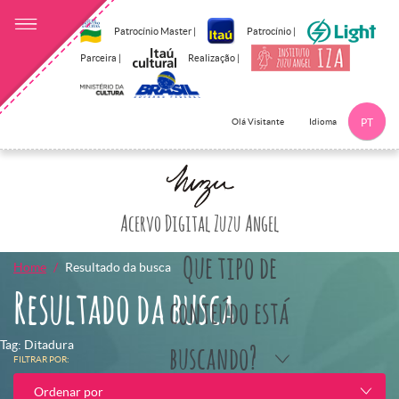
Patrocínio Master |
Patrocínio |
Parceira |
Realização |
Idioma
Olá Visitante
PT
Clique aqui p
Acervo Digital Zuzu Angel
Que tipo de
Home
Resultado da busca
Resultado da busca
conteúdo está
Tag: Ditadura
buscando?
FILTRAR POR:
Ordenar por