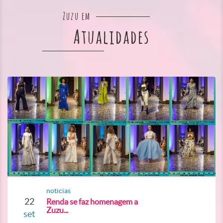
Zuzu em
Atualidades
noticias
22
Renda se faz homenagem a
Zuzu...
set