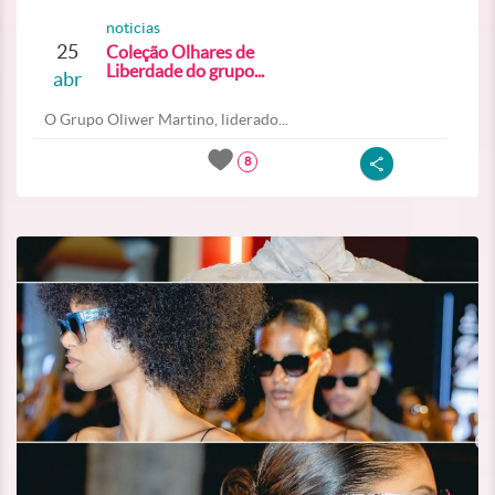
noticias
25
Coleção Olhares de
Liberdade do grupo...
abr
O Grupo Oliwer Martino, liderado...
8