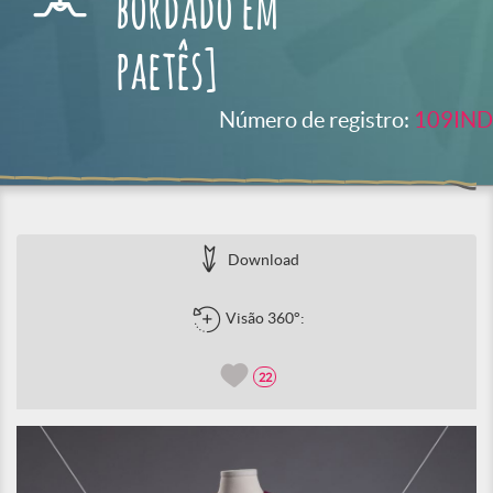
bordado em
paetês]
Número de registro:
109IND
Download
Visão 360°:
22