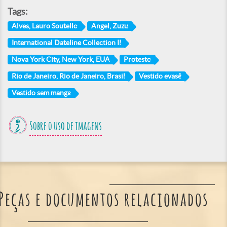
Tags:
Alves, Lauro Soutello
Angel, Zuzu
International Dateline Collection II
Nova York City, New York, EUA
Protesto
Rio de Janeiro, Rio de Janeiro, Brasil
Vestido evasê
Vestido sem manga
Sobre o uso de imagens
Peças e documentos relacionados