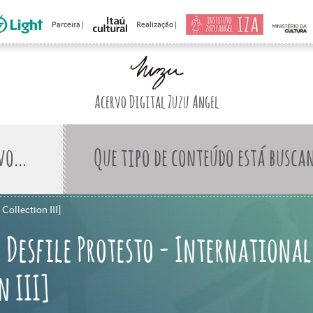
Parceira |
Realização |
Acervo Digital Zuzu Angel
Que tipo de conteúdo está busca
Collection III]
 Desfile Protesto - International
n III]