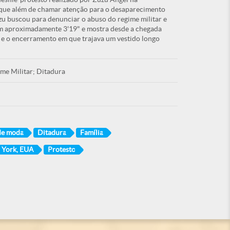
e que além de chamar atenção para o desaparecimento
zu buscou para denunciar o abuso do regime militar e
 tem aproximadamente 3'19" e mostra desde a chegada
 e o encerramento em que trajava um vestido longo
ime Militar; Ditadura
 de moda
Ditadura
Família
 York, EUA
Protesto