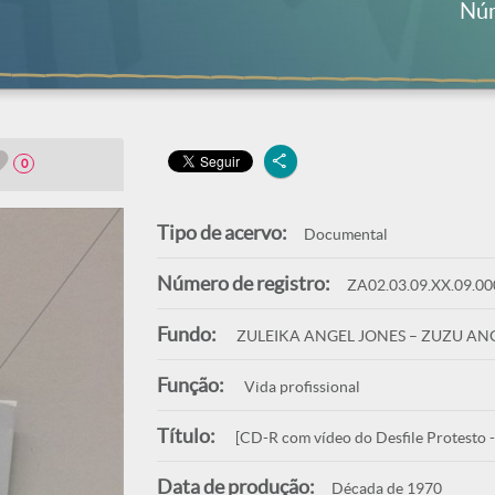
Núm
0
Tipo de acervo:
Documental
Número de registro:
ZA02.03.09.XX.09.00
Fundo:
ZULEIKA ANGEL JONES – ZUZU AN
Função:
Vida profissional
Título:
[CD-R com vídeo do Desfile Protesto - 
Data de produção:
Década de 1970