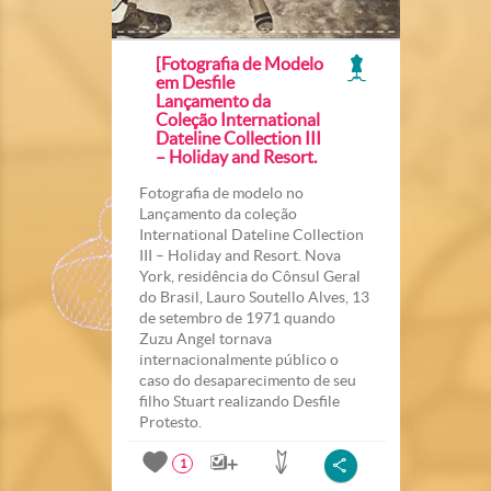
[Fotografia de Modelo
em Desfile
Lançamento da
Coleção International
Dateline Collection III
– Holiday and Resort.
Fotografia de modelo no
Lançamento da coleção
International Dateline Collection
III – Holiday and Resort. Nova
York, residência do Cônsul Geral
do Brasil, Lauro Soutello Alves, 13
de setembro de 1971 quando
Zuzu Angel tornava
internacionalmente público o
caso do desaparecimento de seu
filho Stuart realizando Desfile
Protesto.
1