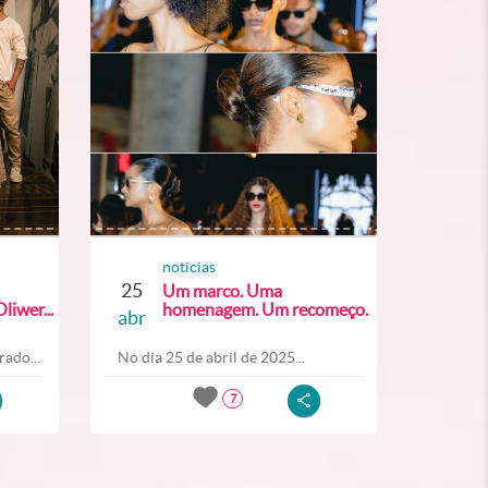
noticias
25
Um marco. Uma
liwer...
homenagem. Um recomeço.
abr
ado...
No dia 25 de abril de 2025...
7