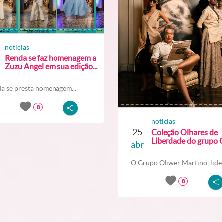
noticias
Renda se faz homenagem a
Zuzu Angel em sua edição...
a se presta homenagem...
8
noticias
25
Coleção Olhares de
Liberdade do grupo O
abr
O Grupo Oliwer Martino, lider
8