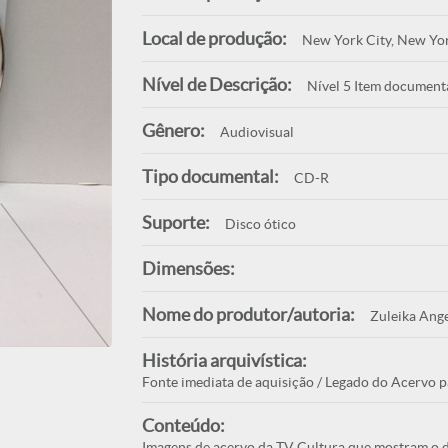
Local de produção:
New York City, New Yo
Nível de Descrição:
Nível 5 Item document
Gênero:
Audiovisual
Tipo documental:
CD-R
Suporte:
Disco ótico
Dimensões:
Nome do produtor/autoria:
Zuleika Ange
História arquivística:
Fonte imediata de aquisição / Legado do Acervo p
Conteúdo:
Imagens de acervo da TV Cultura que mostram o de