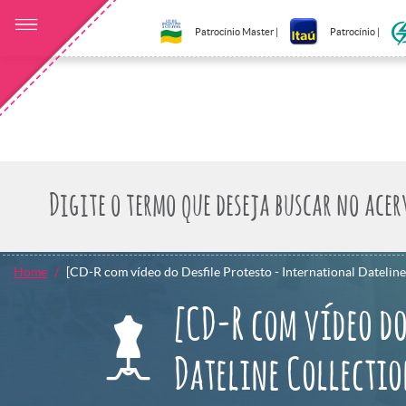
Patrocínio Master |
Patrocínio |
Home
[CD-R com vídeo do Desfile Protesto - International Dateline 
[CD-R com vídeo do
Dateline Collectio