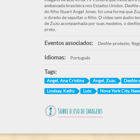
embaixada brasileira nos Estados Unidos. Desfil
do filho Stuart Angel Jones, foi uma forma que Zu
o direito de sepultar o filho. O vídeo sem áudio
de Zuzu acompanhada por suas modelos, o desfile
preto.
Eventos associados:
Desfile-protesto; Reg
Idiomas:
Português
Tags:
Angel, Ana Cristina
Angel, Zuzu
Desfile
Lindsay, Kathy
Luto
Nova York City, New
Sobre o uso de imagens