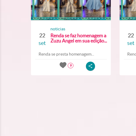
noticias
22
22
Renda se faz homenagem a
Zuzu Angel em sua edição...
set
set
Renda se presta homenagem...
Rend
9