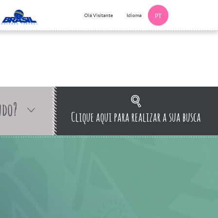
Idioma
Olá Visitante
PT
ndo?
Clique aqui para realizar a sua busca