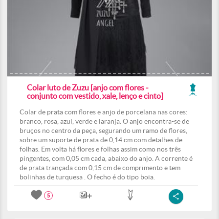
Colar luto de Zuzu [anjo com flores -
conjunto com vestido, xale, lenço e cinto]
Colar de prata com flores e anjo de porcelana nas cores:
branco, rosa, azul, verde e laranja. O anjo encontra-se de
bruços no centro da peça, segurando um ramo de flores,
sobre um suporte de prata de 0,14 cm com detalhes de
folhas. Em volta há flores e folhas assim como nos três
pingentes, com 0,05 cm cada, abaixo do anjo. A corrente é
de prata trançada com 0,15 cm de comprimento e tem
bolinhas de turquesa . O fecho é do tipo boia.
5