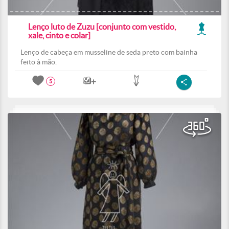
Lenço luto de Zuzu [conjunto com vestido,
xale, cinto e colar]
Lenço de cabeça em musseline de seda preto com bainha
feito à mão.
5