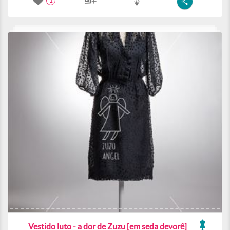
1
Vestido luto - a dor de Zuzu [em seda devorê]