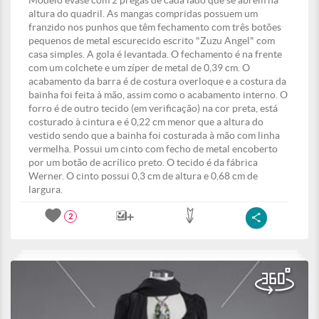
Modelo evasê com 2 pregas de cada lado que se abrem na
altura do quadril. As mangas compridas possuem um
franzido nos punhos que têm fechamento com três botões
pequenos de metal escurecido escrito "Zuzu Angel" com
casa simples. A gola é levantada. O fechamento é na frente
com um colchete e um zíper de metal de 0,39 cm. O
acabamento da barra é de costura overloque e a costura da
bainha foi feita à mão, assim como o acabamento interno. O
forro é de outro tecido (em verificação) na cor preta, está
costurado à cintura e é 0,22 cm menor que a altura do
vestido sendo que a bainha foi costurada à mão com linha
vermelha. Possui um cinto com fecho de metal encoberto
por um botão de acrílico preto. O tecido é da fábrica
Werner. O cinto possui 0,3 cm de altura e 0,68 cm de
largura.
2