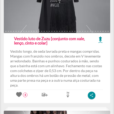
Vestido luto de Zuzu [conjunto com xale,
lenço, cinto e colar]
Vestido longo, de seda lavrada preta e mangas compridas.
Mangas com franzido nos ombros, decote em V levemente
arredondado. Bainhas e punhos costurados à mão, sendo
que a bainha está com um alinhavo. Fechamento nas costas
com colchetes e zíper de 0,53 cm. Por dentro da peça na
altura dos ombros há um botão de pressão de metal, com
uma parte presa na peça e a outra numa alça costurada na
peça.
4