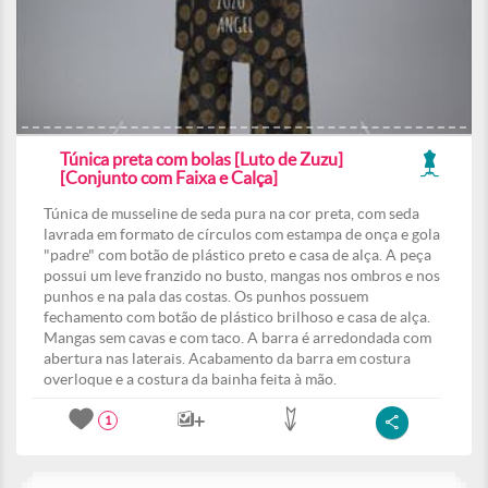
Túnica preta com bolas [Luto de Zuzu]
[Conjunto com Faixa e Calça]
Túnica de musseline de seda pura na cor preta, com seda
lavrada em formato de círculos com estampa de onça e gola
"padre" com botão de plástico preto e casa de alça. A peça
possui um leve franzido no busto, mangas nos ombros e nos
punhos e na pala das costas. Os punhos possuem
fechamento com botão de plástico brilhoso e casa de alça.
Mangas sem cavas e com taco. A barra é arredondada com
abertura nas laterais. Acabamento da barra em costura
overloque e a costura da bainha feita à mão.
1