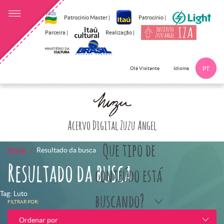
Patrocínio Master |
Patrocínio |
Parceira |
Realização |
Idioma
Olá Visitante
PT
Clique aqui p
Acervo Digital Zuzu Angel
Que tipo de
Home
Resultado da busca
Resultado da busca
conteúdo está
Tag: Luto
buscando?
FILTRAR POR:
Ordenar por