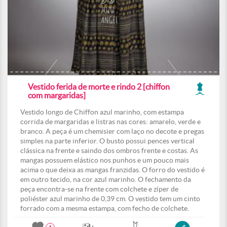
Vestido ferida de morte e rindo 2 [chiffon
com margaridas]
Vestido longo de Chiffon azul marinho, com estampa
corrida de margaridas e listras nas cores: amarelo, verde e
branco. A peça é um chemisier com laço no decote e pregas
simples na parte inferior. O busto possui pences vertical
clássica na frente e saindo dos ombros frente e costas. As
mangas possuem elástico nos punhos e um pouco mais
acima o que deixa as mangas franzidas. O forro do vestido é
em outro tecido, na cor azul marinho. O fechamento da
peça encontra-se na frente com colchete e zíper de
poliéster azul marinho de 0,39 cm. O vestido tem um cinto
forrado com a mesma estampa, com fecho de colchete.