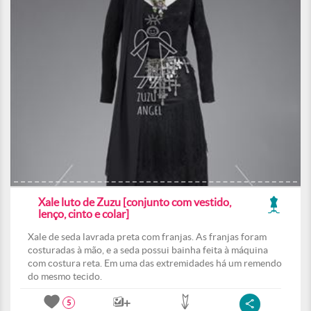
Xale luto de Zuzu [conjunto com vestido,
lenço, cinto e colar]
Xale de seda lavrada preta com franjas. As franjas foram
costuradas à mão, e a seda possui bainha feita à máquina
com costura reta. Em uma das extremidades há um remendo
do mesmo tecido.
5