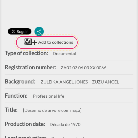
Add to collections
Type of collection:
Documental
Registration number:
ZA02.03.06.03.XX.0066
Background:
ZULEIKA ANGEL JONES – ZUZU ANGEL
Function:
Professional life
Title:
[Desenho de árvore com maçã]
Production date:
Década de 1970