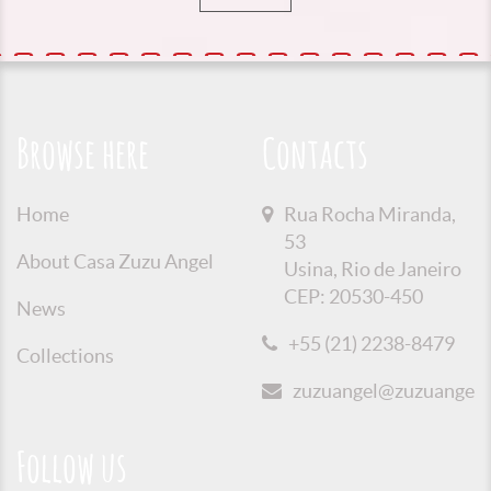
Browse here
Contacts
Home
Rua Rocha Miranda,
53
About Casa Zuzu Angel
Usina, Rio de Janeiro
CEP: 20530-450
News
+55 (21) 2238-8479
Collections
zuzuangel@zuzuangel.o
Follow us