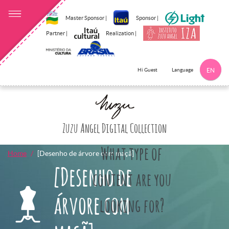
Master Sponsor |
Sponsor |
Partner |
Realization |
Language
Hi Guest
EN
Click here to 
Zuzu Angel Digital Collection
What type of
Home
[Desenho de árvore com maçã]
[Desenho de
content are you
árvore com
looking for?