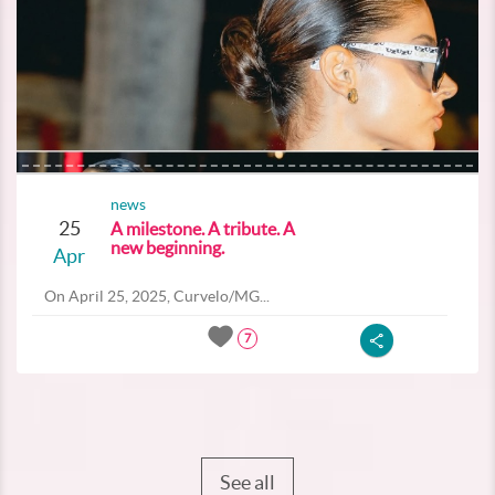
news
25
A milestone. A tribute. A
new beginning.
Apr
On April 25, 2025, Curvelo/MG...
7
See all