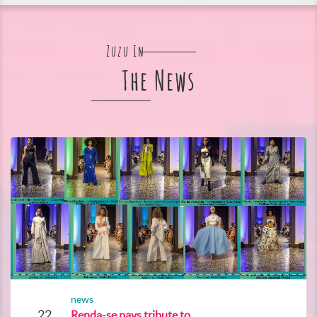
Zuzu In
The News
news
22
Renda-se pays tribute to