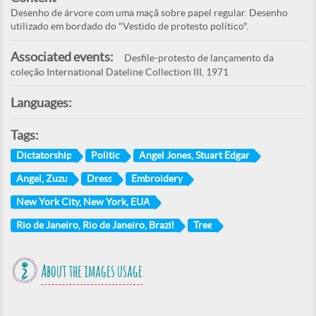
Desenho de árvore com uma maçã sobre papel regular. Desenho
utilizado em bordado do "Vestido de protesto político".
Associated events:
Desfile-protesto de lançamento da
coleção International Dateline Collection III, 1971
Languages:
Tags:
Dictatorship
Politic
Angel Jones, Stuart Edgar
Angel, Zuzu
Dress
Embroidery
New York City, New York, EUA
Rio de Janeiro, Rio de Janeiro, Brazil
Tree
About the images usage