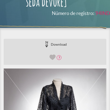
seda devorê]
Número de registro:
94IND
Download
7