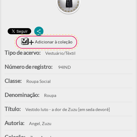
Adicionar à coleção
Tipo de acervo:
Vestuário/Têxtil
Número de registro:
94IND
Classe:
Roupa Social
Denominação:
Roupa
Título:
Vestido luto - a dor de Zuzu [em seda devorê]
Autoria:
Angel, Zuzu