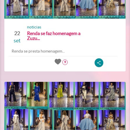
noticias
22
Renda se faz homenagem a
Zuzu...
set
Renda se presta homenagem...
9