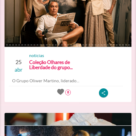
noticias
25
Coleção Olhares de
Liberdade do grupo...
abr
O Grupo Oliwer Martino, liderado...
8