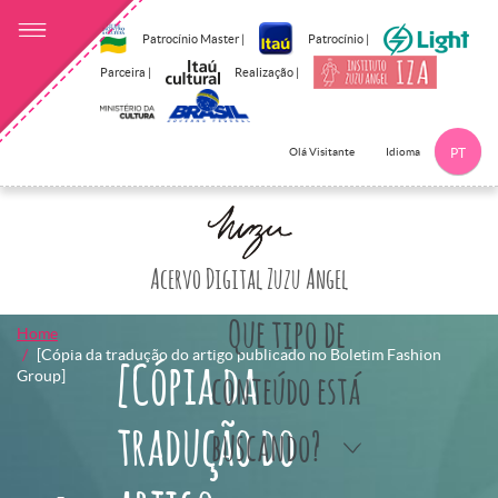
Patrocínio Master |
Patrocínio |
Parceira |
Realização |
Idioma
Olá Visitante
PT
Clique aqui p
Acervo Digital Zuzu Angel
Que tipo de
Home
[Cópia da tradução do artigo publicado no Boletim Fashion
[Cópia da
Group]
conteúdo está
tradução do
buscando?