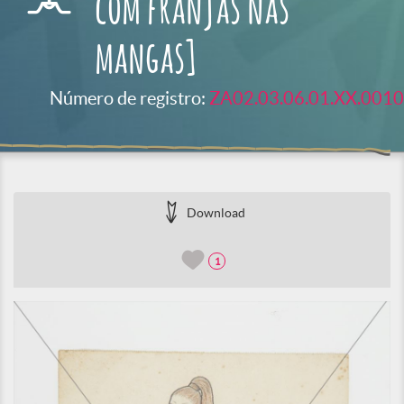
com franjas nas
mangas]
Número de registro:
ZA02.03.06.01.XX.0010
Download
1