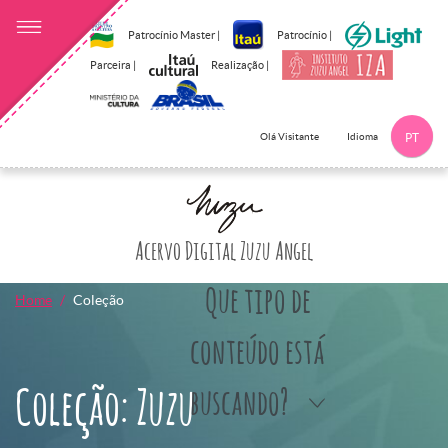
Patrocínio Master |
Patrocínio |
Parceira |
Realização |
Idioma
Olá Visitante
PT
Clique aqui p
Acervo Digital Zuzu Angel
Que tipo de
Home
Coleção
conteúdo está
Coleção: Zuzu
buscando?