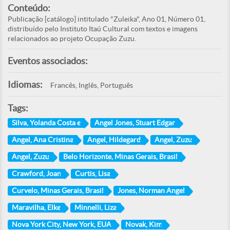
Conteúdo:
Publicação [catálogo] intitulado "Zuleika", Ano 01, Número 01,
distribuído pelo Instituto Itaú Cultural com textos e imagens
relacionados ao projeto Ocupação Zuzu.
Eventos associados:
Idiomas:
Francês, Inglês, Português
Tags:
Silva, Yolanda Costa e
Angel Jones, Stuart Edgar
Angel, Ana Cristina
Angel, Hildegard
Angel, Zuzu
Angel, Zuzu
Belo Horizonte, Minas Gerais, Brasil
Crawford, Joan
Curtis, Lisa
Curvelo, Minas Gerais, Brasil
Jones, Norman Angel
Maravilha, Elke
Minnelli, Liza
Nova York City, New York, EUA
Novak, Kim