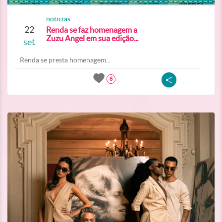
noticias
22
Renda se faz homenagem a
Zuzu Angel em sua edição...
set
Renda se presta homenagem...
8