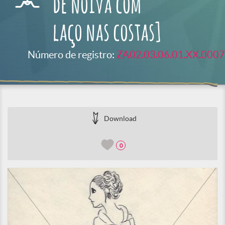
de noiva com
laço nas costas]
Número de registro:
ZA02.03.06.01.XX.0007
Download
0