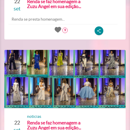
22
Renda se faz homenagem a
Zuzu Angel em sua edição...
set
Renda se presta homenagem...
9
noticias
22
Renda se faz homenagem a
Zuzu Angel em sua edição...
set