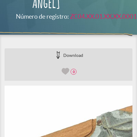
Angel]
Número de registro:
ZC04.XX.01.XX.XX.0001
Download
0