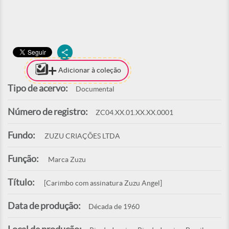
Adicionar à coleção
Tipo de acervo:
Documental
Número de registro:
ZC04.XX.01.XX.XX.0001
Fundo:
ZUZU CRIAÇÕES LTDA
Função:
Marca Zuzu
Título:
[Carimbo com assinatura Zuzu Angel]
Data de produção:
Década de 1960