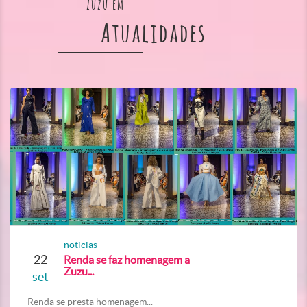
Zuzu em
Atualidades
noticias
22
Renda se faz homenagem a
Zuzu...
set
Renda se presta homenagem...