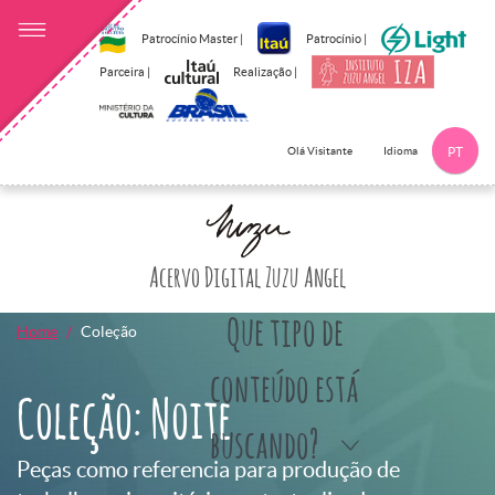
Patrocínio Master |
Patrocínio |
Parceira |
Realização |
Idioma
Olá Visitante
PT
Clique aqui p
Acervo Digital Zuzu Angel
Que tipo de
Home
Coleção
conteúdo está
Coleção: Noite
buscando?
Peças como referencia para produção de