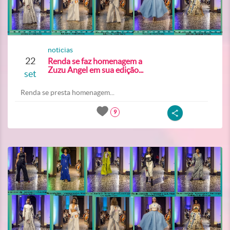
noticias
22
Renda se faz homenagem a
Zuzu Angel em sua edição...
set
Renda se presta homenagem...
9