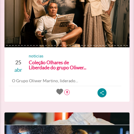
noticias
25
Coleção Olhares de
Liberdade do grupo Oliwer...
abr
O Grupo Oliwer Martino, liderado...
8