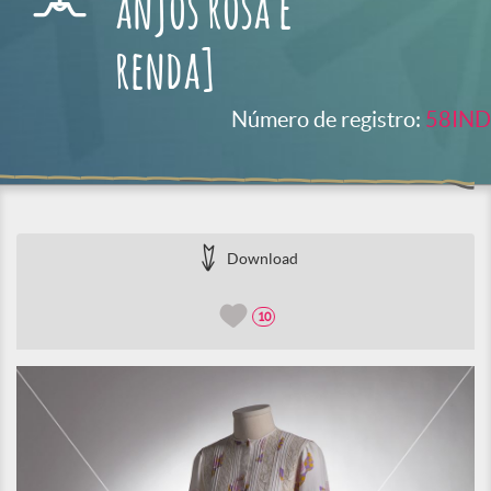
anjos rosa e
renda]
Número de registro:
58IND
Download
10