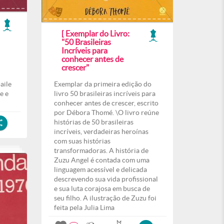
[ Exemplar do Livro:
"50 Brasileiras
Incríveis para
conhecer antes de
crescer"
aile
Exemplar da primeira edição do
e e
livro 50 brasileiras incríveis para
conhecer antes de crescer, escrito
por Débora Thomé. \O livro reúne
histórias de 50 brasileiras
incríveis, verdadeiras heroínas
com suas histórias
transformadoras. A história de
Zuzu Angel é contada com uma
linguagem acessível e delicada
descrevendo sua vida profissional
e sua luta corajosa em busca de
seu filho. A ilustração de Zuzu foi
feita pela Julia Lima