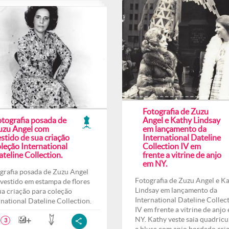
Fotografia de Zuzu
otografia posada de
Angel e Kathy Lindsay
uzu Angel com
em lançamento da
stido de sua criação
International Dateline
leção International
Collection IV em
teline Collection.
frente a vitrine de anjo
em NY.
grafia posada de Zuzu Angel
Fotografia de Zuzu Angel e K
vestido em estampa de flores
Lindsay em lançamento da
ua criação para coleção
International Dateline Collec
rnational Dateline Collection.
IV em frente a vitrine de anjo
NY. Kathy veste saia quadricu
3