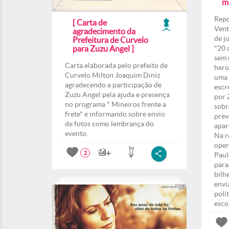
m
Repo
[ Carta de
Vent
agradecimento da
de j
Prefeitura de Curvelo
para Zuzu Angel ]
"20 
sem 
Carta elaborada pelo prefeito de
hero
Curvelo Milton Joaquim Diniz
uma 
agradecendo a participação de
escr
Zuzu Angel pela ajuda e presença
por 
no programa " Mineiros frente a
sobr
frete" e informando sobre envio
prev
de fotos como lembrança do
apar
evento.
Na r
oper
2
Paul
para
bilh
envi
polí
esco