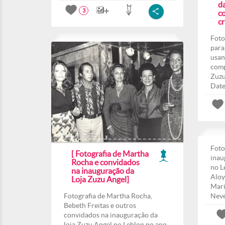
d
3
co
c
Foto
para
usan
comp
Zuzu
Date
Foto
[ Fotografia de Martha
inau
Rocha e convidados
no L
na inauguração da
Aloy
Loja Zuzu Angel]
Mari
Fotografia de Martha Rocha,
Nev
Bebeth Freitas e outros
convidados na inauguração da
loja Zuzu Angel no Leblon no ano