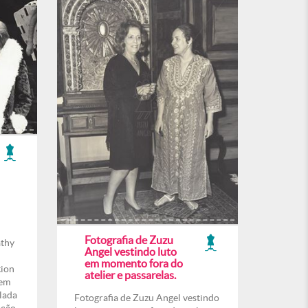
Fotografia de Zuzu
athy
Angel vestindo luto
em momento fora do
tion
atelier e passarelas.
 em
lada
Fotografia de Zuzu Angel vestindo