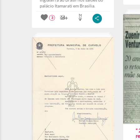
Inglaterra ao Brasil nos salões do
palácio Itamarati em Brasilia.
3
" 
r