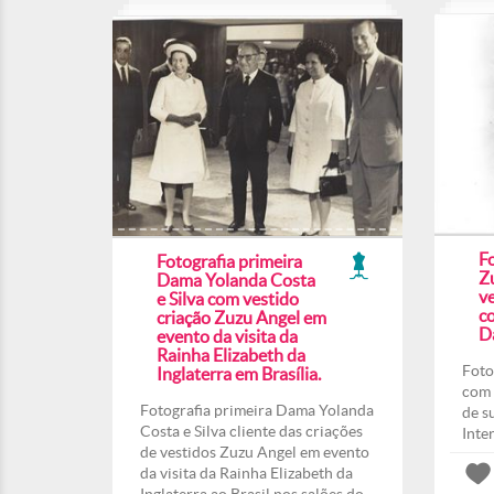
F
Fotografia primeira
Z
Dama Yolanda Costa
ve
e Silva com vestido
co
criação Zuzu Angel em
Da
evento da visita da
Rainha Elizabeth da
Foto
Inglaterra em Brasília.
com 
Fotografia primeira Dama Yolanda
de s
Costa e Silva cliente das criações
Inte
de vestidos Zuzu Angel em evento
da visita da Rainha Elizabeth da