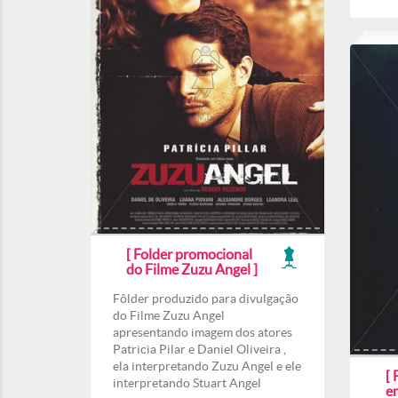
[ Folder promocional
do Filme Zuzu Angel ]
Fôlder produzido para divulgação
do Filme Zuzu Angel
apresentando imagem dos atores
Patricia Pilar e Daniel Oliveira ,
ela interpretando Zuzu Angel e ele
[ 
interpretando Stuart Angel
e