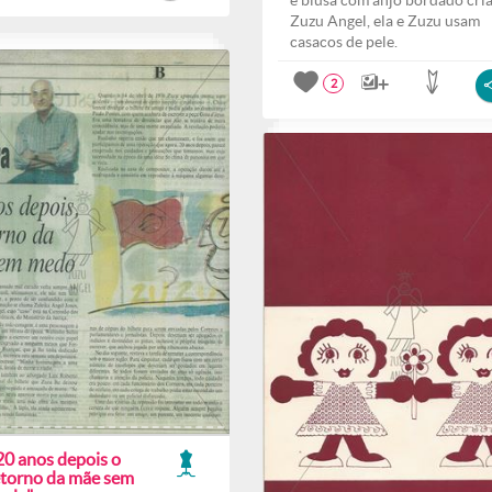
e blusa com anjo bordado cri
Zuzu Angel, ela e Zuzu usam
casacos de pele.
2
20 anos depois o
etorno da mãe sem