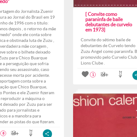
edo"
rtagem do Jornalista Zuenir
[ Convite como
ura ao Jornal do Brasil em 19
paraninfa de baile
unho de 1996 com o titulo:
debutantes de curvelo
anos depois , o retorno da mãe
em 1973]
medo" onde ele conta sobre
Convite do sétimo baile de
ica e obstinada luta de Zuzu ,
debutantes de Curvelo tendo
verdadeira mãe coragem ,
Zuzu Angel como paraninfa. B
eve sobre o bilhete deixado
promovido pelo Curvelo Club
Zuzu para Chico Buarque
Lions Clube .
e a perseguição que sofria
endo seu assassinato, caso
ecesse morta por acidente.
1
eportagem conta sobre a
ação que Chico Buarque,
o Pontes e ele Zuenir fizeram
 reproduzir a máquina o
et deixado por Zuzu para ser
ado para jornalistas e
ticos e a manobra para
nder as pistas do que fizeram.
8