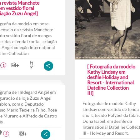
a revista Manchete
m vestido floral
riação Zuzu Angel]
grafia de modelo em pose
 ensaio da revista Manchete
do vestido floral de mangas
ridas e fenda frontal, criação
 Angel coleção International
line Collection.
1
[ Fotografia da modelo
Kathy Lindsay em
desfile Holiday and
Resort - International
Dateline Collection
grafia de Hildegard Angel em
III]
guração da loja Zuzu Angel
Fotografia de modelo Kathy
eblon, com o Deputado
Lindsay com vestido de fenda 
sio Mario Teixeira Filho, Rose
short, tecido Polybel da fábri
e Muraro e Alfredo de Castro
Dona Isabel, em desfile da
es
International Dateline Collec
III - Holyday and Resort.
2