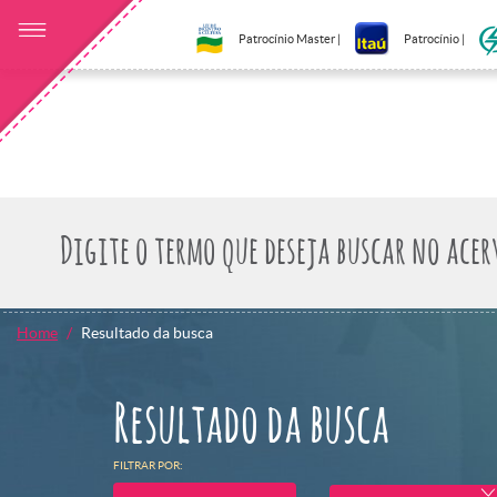
Patrocínio Master |
Patrocínio |
Home
Resultado da busca
Resultado da busca
FILTRAR POR: