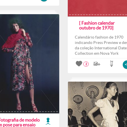
[ Fashion calendar
outubro de 1970]
Calendário fashion de 1970
indicando Press Preview e des
da coleção International Date
Collection em Nova York
2
Fotografia de modelo
m pose para ensaio