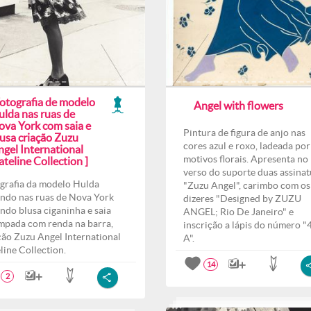
Fotografia de modelo
Angel with flowers
ulda nas ruas de
ova York com saia e
Pintura de figura de anjo nas
lusa criação Zuzu
cores azul e roxo, ladeada por
ngel International
motivos florais. Apresenta no
teline Collection ]
verso do suporte duas assinat
grafia da modelo Hulda
"Zuzu Angel", carimbo com os
ndo nas ruas de Nova York
dizeres "Designed by ZUZU
indo blusa ciganinha e saia
ANGEL; Rio De Janeiro" e
mpada com renda na barra,
inscrição a lápis do número "
ção Zuzu Angel International
A".
line Collection.
14
2