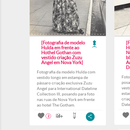
[Fotografia de modelo
[
Hulda em frente ao
H
Hothel Gothan com
N
vestido criação Zuzu
b
Angel em Nova York]
A
Da
Fotografia da modelo Hulda com
Foto
vestido longo em estampa de
posa
pássaro criação exclusiva Zuzu
vest
Angel para International Dateline
esta
Collection III, posando para foto
cria
nas ruas de Nova York em frente
Date
ao hotel The Gotham.
2