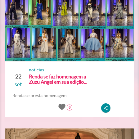
noticias
22
Renda se faz homenagem a
Zuzu Angel em sua edição...
set
Renda se presta homenagem...
8