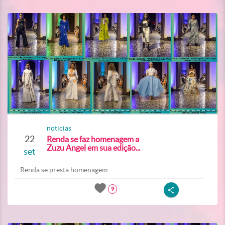
noticias
22
Renda se faz homenagem a
Zuzu Angel em sua edição...
set
Renda se presta homenagem...
9