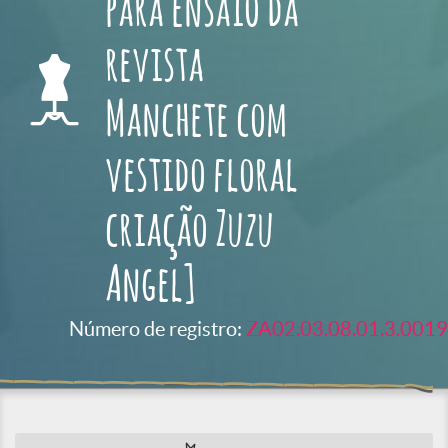
para ensaio da
revista
Manchete com
vestido floral
criação Zuzu
Angel]
Número de registro:
ZA02.03.08.01.3.0019