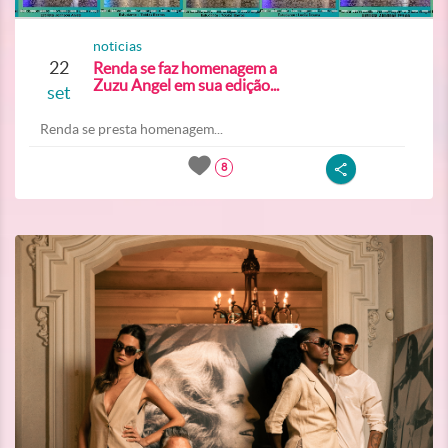
noticias
22
Renda se faz homenagem a
Zuzu Angel em sua edição...
set
Renda se presta homenagem...
8