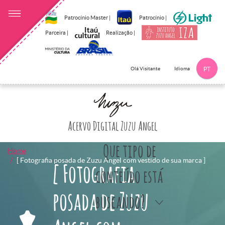
Patrocínio Master |
Patrocínio |
Parceira |
Realização |
Idioma
Olá Visitante
PT
Clique aqui p
Acervo Digital Zuzu Angel
Que tipo de
Home
[ Fotografia posada de Zuzu Angel com vestido de sua marca ]
[ Fotografia
conteúdo está
posada de Zuzu
buscando?