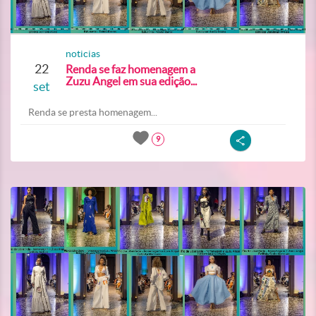
noticias
22
Renda se faz homenagem a
Zuzu Angel em sua edição...
set
Renda se presta homenagem...
9