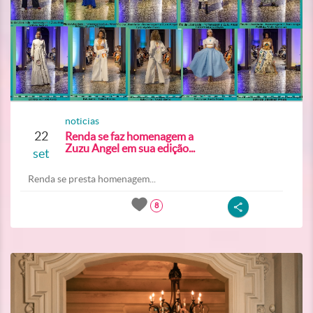
noticias
22
Renda se faz homenagem a
Zuzu Angel em sua edição...
set
Renda se presta homenagem...
8