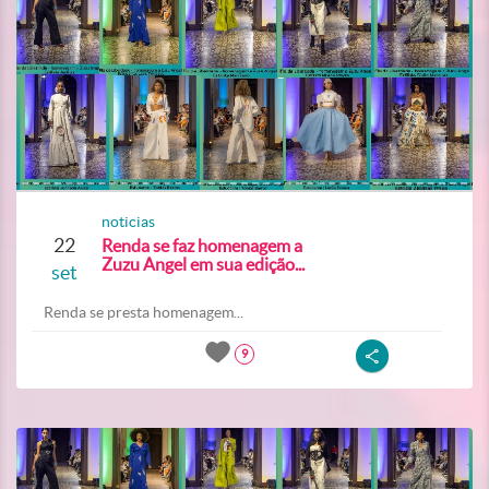
noticias
22
Renda se faz homenagem a
Zuzu Angel em sua edição...
set
Renda se presta homenagem...
9