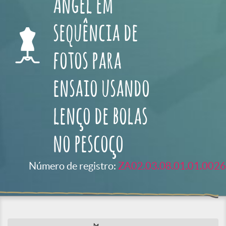
Angel em
sequência de
fotos para
ensaio usando
lenço de bolas
no pescoço
Número de registro:
ZA02.03.08.01.01.0026