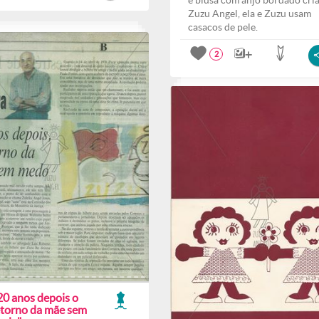
e blusa com anjo bordado cri
Zuzu Angel, ela e Zuzu usam
casacos de pele.
2
20 anos depois o
etorno da mãe sem