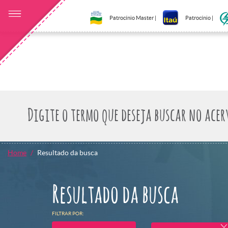
Patrocínio Master |
Patrocínio |
Home
Resultado da busca
Resultado da busca
FILTRAR POR: