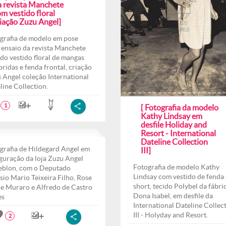
a revista Manchete
m vestido floral
riação Zuzu Angel]
grafia de modelo em pose
 ensaio da revista Manchete
do vestido floral de mangas
ridas e fenda frontal, criação
 Angel coleção International
line Collection.
1
[ Fotografia da modelo
Kathy Lindsay em
desfile Holiday and
Resort - International
Dateline Collection
grafia de Hildegard Angel em
III]
guração da loja Zuzu Angel
Fotografia de modelo Kathy
eblon, com o Deputado
Lindsay com vestido de fenda 
sio Mario Teixeira Filho, Rose
short, tecido Polybel da fábri
e Muraro e Alfredo de Castro
Dona Isabel, em desfile da
es
International Dateline Collec
III - Holyday and Resort.
2