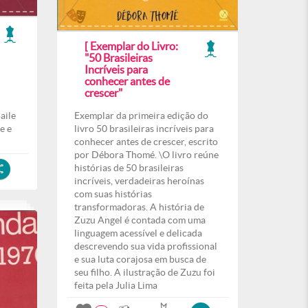
[ Exemplar do Livro:
"50 Brasileiras
Incríveis para
conhecer antes de
crescer"
aile
Exemplar da primeira edição do
e e
livro 50 brasileiras incríveis para
conhecer antes de crescer, escrito
por Débora Thomé. \O livro reúne
histórias de 50 brasileiras
incríveis, verdadeiras heroínas
com suas histórias
transformadoras. A história de
Zuzu Angel é contada com uma
linguagem acessível e delicada
descrevendo sua vida profissional
e sua luta corajosa em busca de
seu filho. A ilustração de Zuzu foi
feita pela Julia Lima