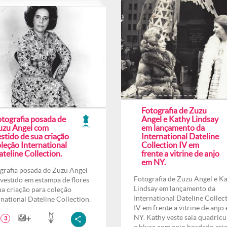
Fotografia de Zuzu
otografia posada de
Angel e Kathy Lindsay
uzu Angel com
em lançamento da
stido de sua criação
International Dateline
leção International
Collection IV em
teline Collection.
frente a vitrine de anjo
em NY.
grafia posada de Zuzu Angel
Fotografia de Zuzu Angel e K
vestido em estampa de flores
Lindsay em lançamento da
ua criação para coleção
International Dateline Collec
rnational Dateline Collection.
IV em frente a vitrine de anjo
NY. Kathy veste saia quadricu
3