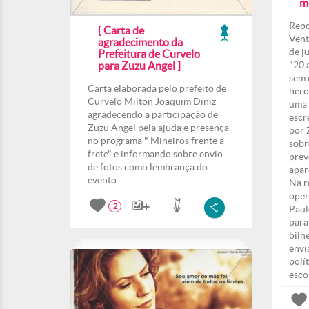
m
Repo
[ Carta de
Vent
agradecimento da
de j
Prefeitura de Curvelo
para Zuzu Angel ]
"20 
sem 
Carta elaborada pelo prefeito de
hero
Curvelo Milton Joaquim Diniz
uma 
agradecendo a participação de
escr
Zuzu Angel pela ajuda e presença
por 
no programa " Mineiros frente a
sobr
frete" e informando sobre envio
prev
de fotos como lembrança do
apar
evento.
Na r
oper
2
Paul
para
bilh
envi
polí
esco