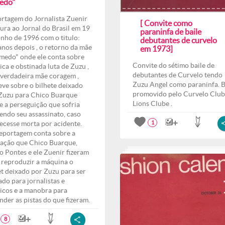
edo"
rtagem do Jornalista Zuenir
[ Convite como
ura ao Jornal do Brasil em 19
paraninfa de baile
unho de 1996 com o titulo:
debutantes de curvelo
anos depois , o retorno da mãe
em 1973]
medo" onde ele conta sobre
Convite do sétimo baile de
ica e obstinada luta de Zuzu ,
debutantes de Curvelo tendo
verdadeira mãe coragem ,
Zuzu Angel como paraninfa. B
eve sobre o bilhete deixado
promovido pelo Curvelo Club
Zuzu para Chico Buarque
Lions Clube .
e a perseguição que sofria
endo seu assassinato, caso
ecesse morta por acidente.
1
eportagem conta sobre a
ação que Chico Buarque,
o Pontes e ele Zuenir fizeram
 reproduzir a máquina o
et deixado por Zuzu para ser
ado para jornalistas e
ticos e a manobra para
nder as pistas do que fizeram.
8