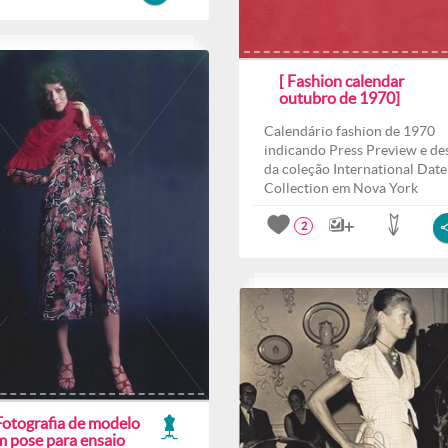
[ Fashion calendar
outubro de 1970]
Calendário fashion de 1970
indicando Press Preview e des
da coleção International Date
Collection em Nova York
2
Fotografia de modelo
m pose para ensaio