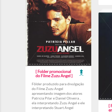
[ Folder promocional
do Filme Zuzu Angel ]
Fôlder produzido para divulgação
do Filme Zuzu Angel
apresentando imagem dos atores
Patricia Pilar e Daniel Oliveira ,
ela interpretando Zuzu Angel e ele
[ 
interpretando Stuart Angel
e