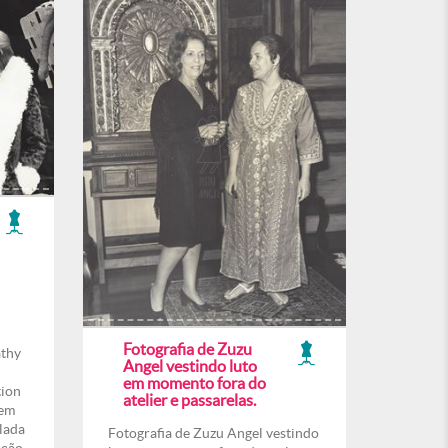
Fotografia de Zuzu
athy
Angel vestindo luto
em momento fora do
tion
atelier e passarelas.
 em
lada
Fotografia de Zuzu Angel vestindo