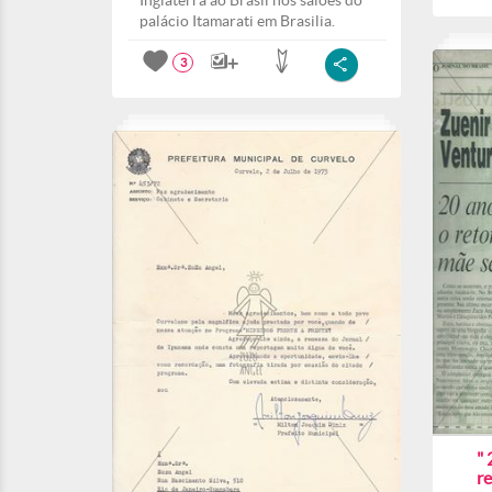
Inglaterra ao Brasil nos salões do
palácio Itamarati em Brasilia.
3
" 
r