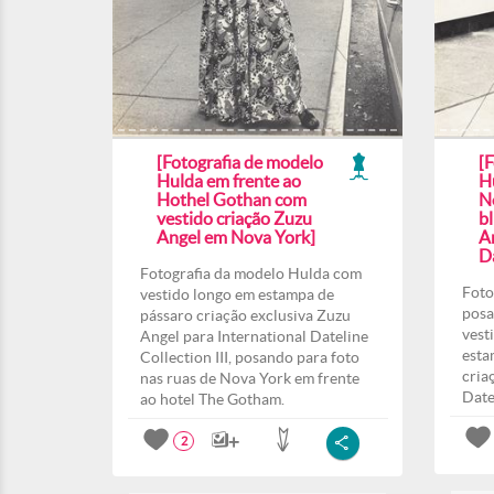
[Fotografia de modelo
[
Hulda em frente ao
H
Hothel Gothan com
N
vestido criação Zuzu
b
Angel em Nova York]
A
Da
Fotografia da modelo Hulda com
Foto
vestido longo em estampa de
posa
pássaro criação exclusiva Zuzu
vest
Angel para International Dateline
esta
Collection III, posando para foto
cria
nas ruas de Nova York em frente
Date
ao hotel The Gotham.
2