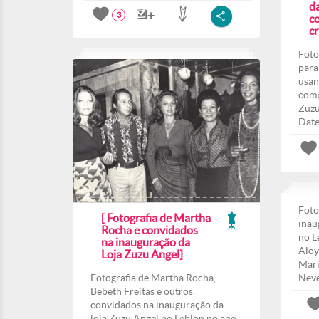
d
3
co
c
Foto
para
usan
comp
Zuzu
Date
Foto
[ Fotografia de Martha
inau
Rocha e convidados
no L
na inauguração da
Aloy
Loja Zuzu Angel]
Mari
Fotografia de Martha Rocha,
Nev
Bebeth Freitas e outros
convidados na inauguração da
loja Zuzu Angel no Leblon no ano