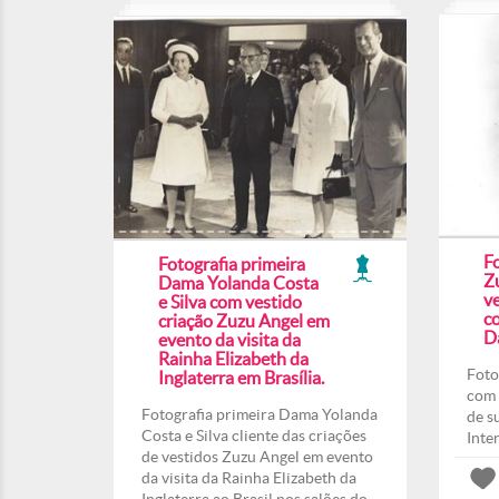
F
Fotografia primeira
Z
Dama Yolanda Costa
ve
e Silva com vestido
co
criação Zuzu Angel em
Da
evento da visita da
Rainha Elizabeth da
Foto
Inglaterra em Brasília.
com 
Fotografia primeira Dama Yolanda
de s
Costa e Silva cliente das criações
Inte
de vestidos Zuzu Angel em evento
da visita da Rainha Elizabeth da