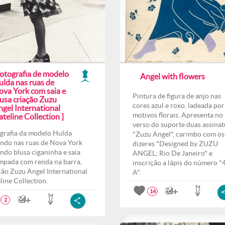
Fotografia de modelo
Angel with flowers
ulda nas ruas de
ova York com saia e
Pintura de figura de anjo nas
lusa criação Zuzu
cores azul e roxo, ladeada por
ngel International
motivos florais. Apresenta no
teline Collection ]
verso do suporte duas assinat
grafia da modelo Hulda
"Zuzu Angel", carimbo com os
ndo nas ruas de Nova York
dizeres "Designed by ZUZU
indo blusa ciganinha e saia
ANGEL; Rio De Janeiro" e
mpada com renda na barra,
inscrição a lápis do número "
ção Zuzu Angel International
A".
line Collection.
14
2