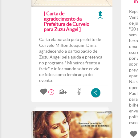
m
Repo
[ Carta de
Vent
agradecimento da
de j
Prefeitura de Curvelo
para Zuzu Angel ]
"20 
sem 
Carta elaborada pelo prefeito de
hero
Curvelo Milton Joaquim Diniz
uma 
agradecendo a participação de
escr
Zuzu Angel pela ajuda e presença
por 
no programa " Mineiros frente a
sobr
frete" e informando sobre envio
prev
de fotos como lembrança do
apar
evento.
Na r
oper
2
Paul
para
bilh
envi
polí
esco