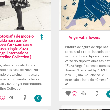
Fotografia de modelo
Angel with flowers
ulda nas ruas de
ova York com saia e
Pintura de figura de anjo nas
lusa criação Zuzu
cores azul e roxo, ladeada por
ngel International
motivos florais. Apresenta no
teline Collection ]
verso do suporte duas assinat
grafia da modelo Hulda
"Zuzu Angel", carimbo com os
ndo nas ruas de Nova York
dizeres "Designed by ZUZU
indo blusa ciganinha e saia
ANGEL; Rio De Janeiro" e
mpada com renda na barra,
inscrição a lápis do número "
ção Zuzu Angel International
A".
line Collection.
14
2