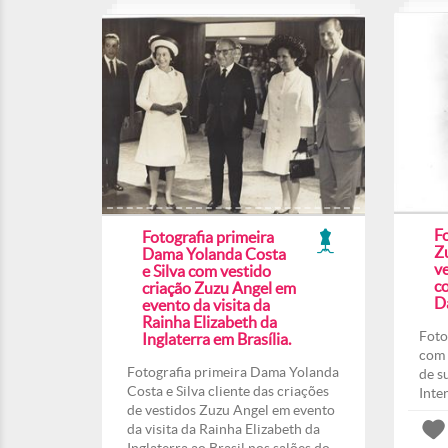
F
Fotografia primeira
Z
Dama Yolanda Costa
ve
e Silva com vestido
co
criação Zuzu Angel em
Da
evento da visita da
Rainha Elizabeth da
Foto
Inglaterra em Brasília.
com 
Fotografia primeira Dama Yolanda
de s
Costa e Silva cliente das criações
Inte
de vestidos Zuzu Angel em evento
da visita da Rainha Elizabeth da