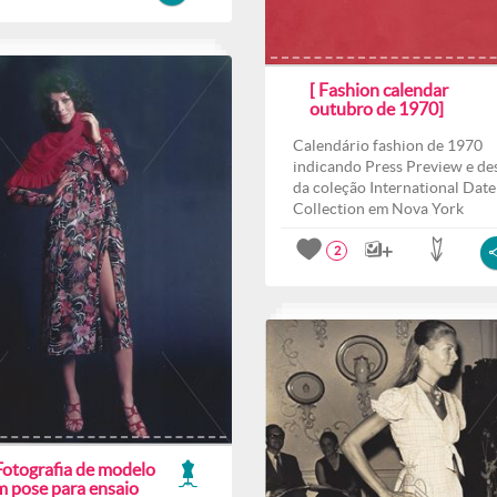
[ Fashion calendar
outubro de 1970]
Calendário fashion de 1970
indicando Press Preview e des
da coleção International Date
Collection em Nova York
2
Fotografia de modelo
m pose para ensaio