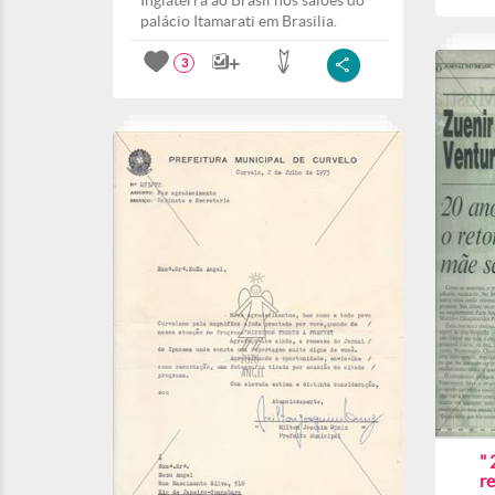
Inglaterra ao Brasil nos salões do
palácio Itamarati em Brasilia.
3
" 
r