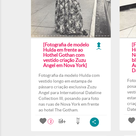
[Fotografia de modelo
[
Hulda em frente ao
H
Hothel Gothan com
N
vestido criação Zuzu
b
Angel em Nova York]
A
Da
Fotografia da modelo Hulda com
Foto
vestido longo em estampa de
posa
pássaro criação exclusiva Zuzu
vest
Angel para International Dateline
esta
Collection III, posando para foto
cria
nas ruas de Nova York em frente
Date
ao hotel The Gotham.
2