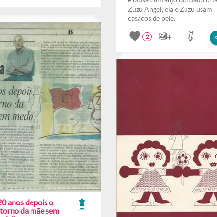
e blusa com anjo bordado cri
Zuzu Angel, ela e Zuzu usam
casacos de pele.
2
20 anos depois o
etorno da mãe sem