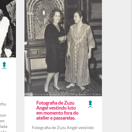
Fotografia de Zuzu
athy
Angel vestindo luto
em momento fora do
tion
atelier e passarelas.
 em
lada
Fotografia de Zuzu Angel vestindo