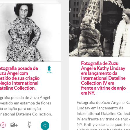
Fotografia de Zuzu
otografia posada de
Angel e Kathy Lindsay
uzu Angel com
em lançamento da
stido de sua criação
International Dateline
leção International
Collection IV em
teline Collection.
frente a vitrine de anjo
em NY.
grafia posada de Zuzu Angel
Fotografia de Zuzu Angel e K
vestido em estampa de flores
Lindsay em lançamento da
ua criação para coleção
International Dateline Collec
rnational Dateline Collection.
IV em frente a vitrine de anjo
NY. Kathy veste saia quadricu
3