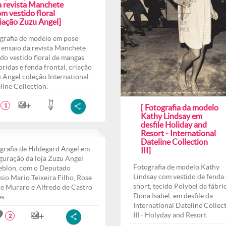
a revista Manchete
m vestido floral
riação Zuzu Angel]
grafia de modelo em pose
 ensaio da revista Manchete
do vestido floral de mangas
ridas e fenda frontal, criação
 Angel coleção International
line Collection.
1
[ Fotografia da modelo
Kathy Lindsay em
desfile Holiday and
Resort - International
Dateline Collection
grafia de Hildegard Angel em
III]
guração da loja Zuzu Angel
Fotografia de modelo Kathy
eblon, com o Deputado
Lindsay com vestido de fenda 
sio Mario Teixeira Filho, Rose
short, tecido Polybel da fábri
e Muraro e Alfredo de Castro
Dona Isabel, em desfile da
es
International Dateline Collec
III - Holyday and Resort.
2