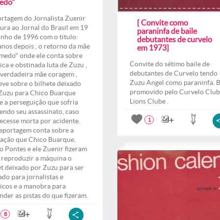
edo"
rtagem do Jornalista Zuenir
[ Convite como
ura ao Jornal do Brasil em 19
paraninfa de baile
unho de 1996 com o titulo:
debutantes de curvelo
anos depois , o retorno da mãe
em 1973]
medo" onde ele conta sobre
Convite do sétimo baile de
ica e obstinada luta de Zuzu ,
debutantes de Curvelo tendo
verdadeira mãe coragem ,
Zuzu Angel como paraninfa. B
eve sobre o bilhete deixado
promovido pelo Curvelo Club
Zuzu para Chico Buarque
Lions Clube .
e a perseguição que sofria
endo seu assassinato, caso
ecesse morta por acidente.
1
eportagem conta sobre a
ação que Chico Buarque,
o Pontes e ele Zuenir fizeram
 reproduzir a máquina o
et deixado por Zuzu para ser
ado para jornalistas e
ticos e a manobra para
nder as pistas do que fizeram.
8