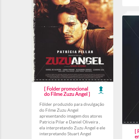
[ Folder promocional
do Filme Zuzu Angel ]
Fôlder produzido para divulgação
do Filme Zuzu Angel
apresentando imagem dos atores
Patricia Pilar e Daniel Oliveira ,
ela interpretando Zuzu Angel e ele
[ 
interpretando Stuart Angel
e