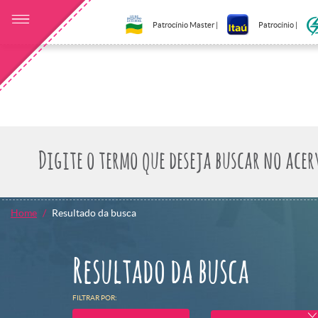
Patrocínio Master |
Patrocínio |
Home
Resultado da busca
Resultado da busca
FILTRAR POR: