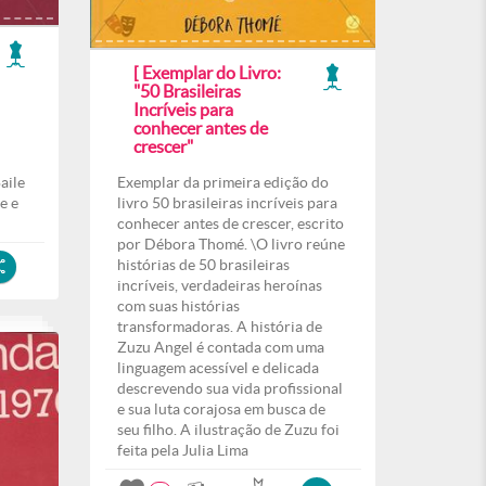
[ Exemplar do Livro:
"50 Brasileiras
Incríveis para
conhecer antes de
crescer"
aile
Exemplar da primeira edição do
e e
livro 50 brasileiras incríveis para
conhecer antes de crescer, escrito
por Débora Thomé. \O livro reúne
histórias de 50 brasileiras
incríveis, verdadeiras heroínas
com suas histórias
transformadoras. A história de
Zuzu Angel é contada com uma
linguagem acessível e delicada
descrevendo sua vida profissional
e sua luta corajosa em busca de
seu filho. A ilustração de Zuzu foi
feita pela Julia Lima