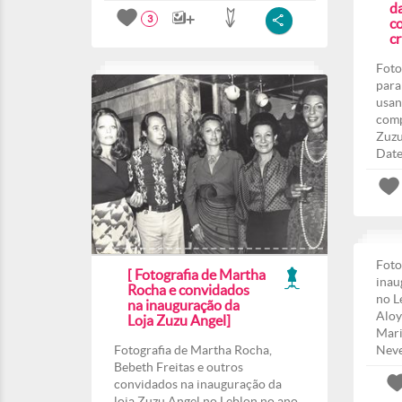
d
3
co
c
Foto
para
usan
comp
Zuzu
Date
Foto
[ Fotografia de Martha
inau
Rocha e convidados
no L
na inauguração da
Aloy
Loja Zuzu Angel]
Mari
Fotografia de Martha Rocha,
Nev
Bebeth Freitas e outros
convidados na inauguração da
loja Zuzu Angel no Leblon no ano