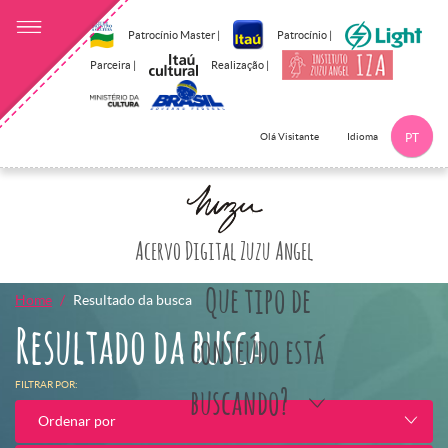
Patrocínio Master |
Patrocínio |
Parceira |
Realização |
Idioma
Olá Visitante
PT
Clique aqui p
Acervo Digital Zuzu Angel
Que tipo de
Home
Resultado da busca
Resultado da busca
conteúdo está
FILTRAR POR:
buscando?
Ordenar por