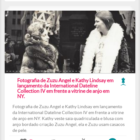
Fotografia de Zuzu Angel e Kathy Lindsay em
lançamento da International Dateline
Collection IV em frente a vitrine de anjo em
NY.
Fotografia de Zuzu Angel e Kathy Lindsay em lançamento
da International Dateline Collection IV em frente a vitrine
de anjo em NY. Kathy veste saia quadriculada e blusa com
anjo bordado criação Zuzu Angel, ela e Zuzu usam casacos
de pele.