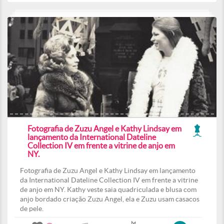
Fotografia de Zuzu Angel e Kathy Lindsay em
lançamento da International Dateline
Collection IV em frente a vitrine de anjo em
NY.
Fotografia de Zuzu Angel e Kathy Lindsay em lançamento
da International Dateline Collection IV em frente a vitrine
de anjo em NY. Kathy veste saia quadriculada e blusa com
anjo bordado criação Zuzu Angel, ela e Zuzu usam casacos
de pele.