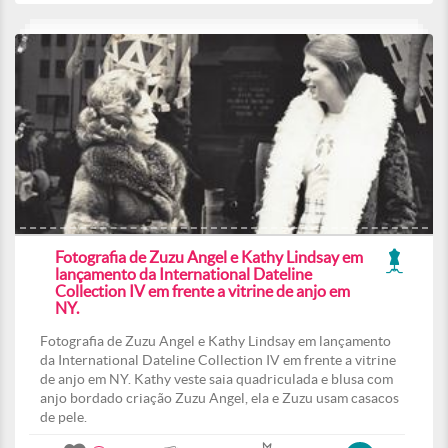
Fotografia de Zuzu Angel e Kathy Lindsay em
lançamento da International Dateline
Collection IV em frente a vitrine de anjo em
NY.
Fotografia de Zuzu Angel e Kathy Lindsay em lançamento
da International Dateline Collection IV em frente a vitrine
de anjo em NY. Kathy veste saia quadriculada e blusa com
anjo bordado criação Zuzu Angel, ela e Zuzu usam casacos
de pele.