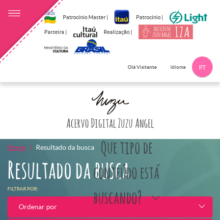
Patrocínio Master |
Patrocínio |
Parceira |
Realização |
Idioma
Olá Visitante
PT
Clique aqui p
Acervo Digital Zuzu Angel
Que tipo de
Home
Resultado da busca
Resultado da busca
conteúdo está
FILTRAR POR:
buscando?
Ordenar por