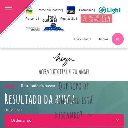
Patrocínio Master |
Patrocínio |
Parceira |
Realização |
Idioma
Olá Visitante
PT
Clique aqui p
Acervo Digital Zuzu Angel
Que tipo de
Home
Resultado da busca
Resultado da busca
conteúdo está
FILTRAR POR:
buscando?
Ordenar por