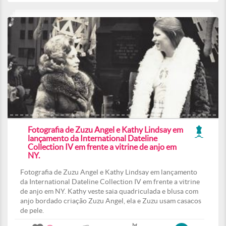
Fotografia de Zuzu Angel e Kathy Lindsay em
lançamento da International Dateline
Collection IV em frente a vitrine de anjo em
NY.
Fotografia de Zuzu Angel e Kathy Lindsay em lançamento
da International Dateline Collection IV em frente a vitrine
de anjo em NY. Kathy veste saia quadriculada e blusa com
anjo bordado criação Zuzu Angel, ela e Zuzu usam casacos
de pele.