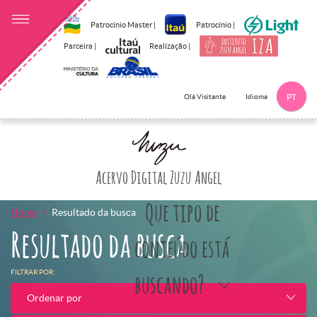
Patrocínio Master |
Patrocínio |
Parceira |
Realização |
Idioma
Olá Visitante
PT
Clique aqui p
Acervo Digital Zuzu Angel
Que tipo de
Home
Resultado da busca
Resultado da busca
conteúdo está
FILTRAR POR:
buscando?
Ordenar por