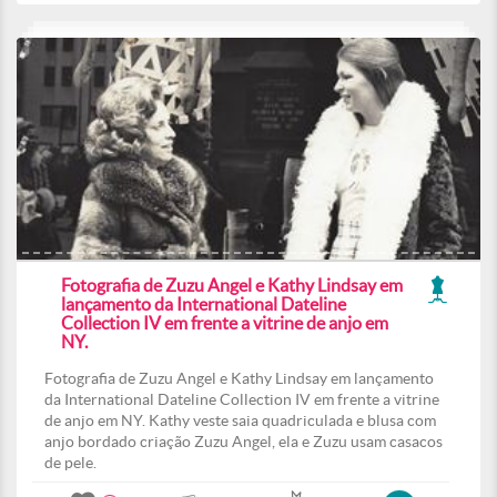
Fotografia de Zuzu Angel e Kathy Lindsay em
lançamento da International Dateline
Collection IV em frente a vitrine de anjo em
NY.
Fotografia de Zuzu Angel e Kathy Lindsay em lançamento
da International Dateline Collection IV em frente a vitrine
de anjo em NY. Kathy veste saia quadriculada e blusa com
anjo bordado criação Zuzu Angel, ela e Zuzu usam casacos
de pele.