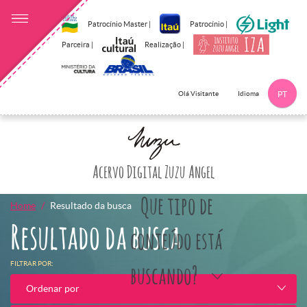
Patrocínio Master |
Patrocínio |
Parceira |
Realização |
Idioma
Olá Visitante
PT
Clique aqui p
Acervo Digital Zuzu Angel
Que tipo de
Home
Resultado da busca
Resultado da busca
conteúdo está
FILTRAR POR:
buscando?
Ordenar por