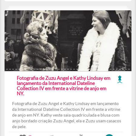
Fotografia de Zuzu Angel e Kathy Lindsay em
lançamento da International Dateline
Collection IV em frente a vitrine de anjo em
NY.
Fotografia de Zuzu Angel e Kathy Lindsay em lançamento
da International Dateline Collection IV em frente a vitrine
de anjo em NY. Kathy veste saia quadriculada e blusa com
anjo bordado criação Zuzu Angel, ela e Zuzu usam casacos
de pele.