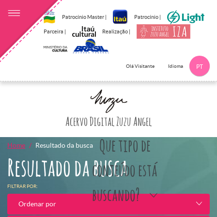
Patrocínio Master |
Patrocínio |
Parceira |
Realização |
Idioma
Olá Visitante
PT
Clique aqui p
Acervo Digital Zuzu Angel
Que tipo de
Home
Resultado da busca
Resultado da busca
conteúdo está
FILTRAR POR:
buscando?
Ordenar por