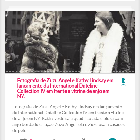
Fotografia de Zuzu Angel e Kathy Lindsay em
lançamento da International Dateline
Collection IV em frente a vitrine de anjo em
NY.
Fotografia de Zuzu Angel e Kathy Lindsay em lançamento
da International Dateline Collection IV em frente a vitrine
de anjo em NY. Kathy veste saia quadriculada e blusa com
anjo bordado criação Zuzu Angel, ela e Zuzu usam casacos
de pele.