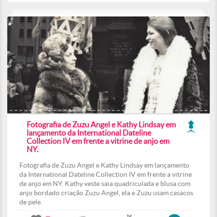
Fotografia de Zuzu Angel e Kathy Lindsay em
lançamento da International Dateline
Collection IV em frente a vitrine de anjo em
NY.
Fotografia de Zuzu Angel e Kathy Lindsay em lançamento
da International Dateline Collection IV em frente a vitrine
de anjo em NY. Kathy veste saia quadriculada e blusa com
anjo bordado criação Zuzu Angel, ela e Zuzu usam casacos
de pele.