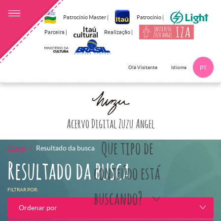
Patrocínio Master |
Patrocínio |
Parceira |
Realização |
Idioma
Olá Visitante
PT
Clique aqui p
Acervo Digital Zuzu Angel
Que tipo de
Home
Resultado da busca
Resultado da busca
conteúdo está
FILTRAR POR:
buscando?
Ordenar por