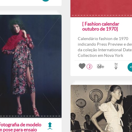
[ Fashion calendar
outubro de 1970]
Calendário fashion de 1970
indicando Press Preview e des
da coleção International Date
Collection em Nova York
2
Fotografia de modelo
m pose para ensaio