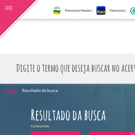
Patrocínio Master |
Patrocínio |
Home
Resultado da busca
Resultado da busca
FILTRAR POR: