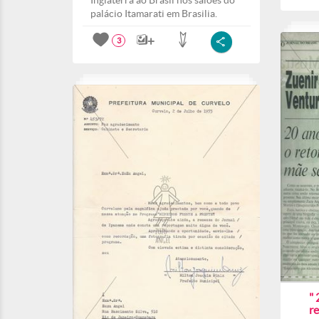
Inglaterra ao Brasil nos salões do
palácio Itamarati em Brasilia.
3
" 
r