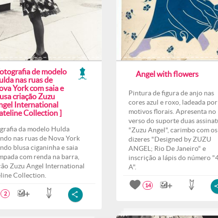
Fotografia de modelo
Angel with flowers
ulda nas ruas de
ova York com saia e
Pintura de figura de anjo nas
lusa criação Zuzu
cores azul e roxo, ladeada por
ngel International
motivos florais. Apresenta no
teline Collection ]
verso do suporte duas assinat
grafia da modelo Hulda
"Zuzu Angel", carimbo com os
ndo nas ruas de Nova York
dizeres "Designed by ZUZU
indo blusa ciganinha e saia
ANGEL; Rio De Janeiro" e
mpada com renda na barra,
inscrição a lápis do número "
ção Zuzu Angel International
A".
line Collection.
14
2