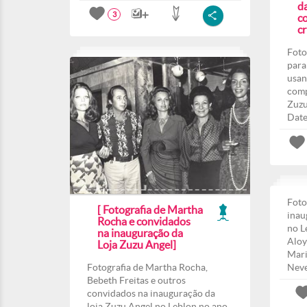
d
3
co
c
Foto
para
usan
comp
Zuzu
Date
Foto
[ Fotografia de Martha
inau
Rocha e convidados
no L
na inauguração da
Aloy
Loja Zuzu Angel]
Mari
Fotografia de Martha Rocha,
Nev
Bebeth Freitas e outros
convidados na inauguração da
loja Zuzu Angel no Leblon no ano