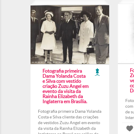
F
Fotografia primeira
Z
Dama Yolanda Costa
ve
e Silva com vestido
co
criação Zuzu Angel em
Da
evento da visita da
Rainha Elizabeth da
Foto
Inglaterra em Brasília.
com 
Fotografia primeira Dama Yolanda
de s
Costa e Silva cliente das criações
Inte
de vestidos Zuzu Angel em evento
da visita da Rainha Elizabeth da