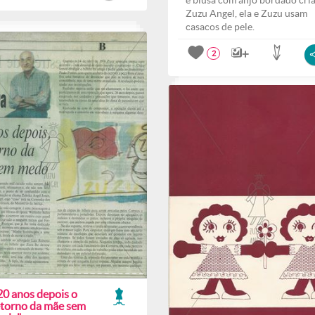
e blusa com anjo bordado cri
Zuzu Angel, ela e Zuzu usam
casacos de pele.
2
20 anos depois o
etorno da mãe sem