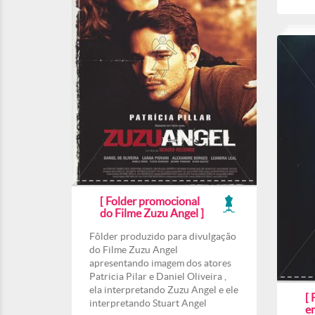
[ Folder promocional
do Filme Zuzu Angel ]
Fôlder produzido para divulgação
do Filme Zuzu Angel
apresentando imagem dos atores
Patricia Pilar e Daniel Oliveira ,
ela interpretando Zuzu Angel e ele
[ 
interpretando Stuart Angel
e