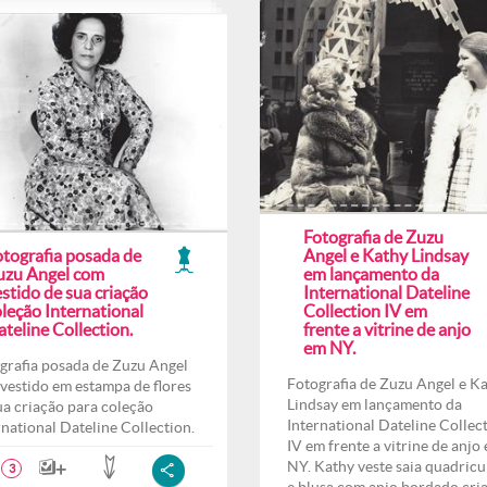
Fotografia de Zuzu
otografia posada de
Angel e Kathy Lindsay
uzu Angel com
em lançamento da
stido de sua criação
International Dateline
leção International
Collection IV em
teline Collection.
frente a vitrine de anjo
em NY.
grafia posada de Zuzu Angel
Fotografia de Zuzu Angel e K
vestido em estampa de flores
Lindsay em lançamento da
ua criação para coleção
International Dateline Collec
rnational Dateline Collection.
IV em frente a vitrine de anjo
NY. Kathy veste saia quadricu
3