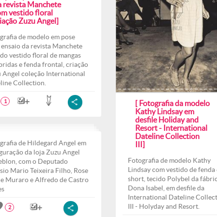
a revista Manchete
m vestido floral
riação Zuzu Angel]
grafia de modelo em pose
 ensaio da revista Manchete
do vestido floral de mangas
ridas e fenda frontal, criação
 Angel coleção International
line Collection.
1
[ Fotografia da modelo
Kathy Lindsay em
desfile Holiday and
Resort - International
Dateline Collection
grafia de Hildegard Angel em
III]
guração da loja Zuzu Angel
Fotografia de modelo Kathy
eblon, com o Deputado
Lindsay com vestido de fenda 
sio Mario Teixeira Filho, Rose
short, tecido Polybel da fábri
e Muraro e Alfredo de Castro
Dona Isabel, em desfile da
es
International Dateline Collec
III - Holyday and Resort.
2