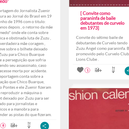
edo"
rtagem do Jornalista Zuenir
[ Convite como
ura ao Jornal do Brasil em 19
paraninfa de baile
unho de 1996 com o titulo:
debutantes de curvelo
anos depois , o retorno da mãe
em 1973]
medo" onde ele conta sobre
Convite do sétimo baile de
ica e obstinada luta de Zuzu ,
debutantes de Curvelo tendo
verdadeira mãe coragem ,
Zuzu Angel como paraninfa. B
eve sobre o bilhete deixado
promovido pelo Curvelo Club
Zuzu para Chico Buarque
Lions Clube .
e a perseguição que sofria
endo seu assassinato, caso
ecesse morta por acidente.
1
eportagem conta sobre a
ação que Chico Buarque,
o Pontes e ele Zuenir fizeram
 reproduzir a máquina o
et deixado por Zuzu para ser
ado para jornalistas e
ticos e a manobra para
nder as pistas do que fizeram.
8