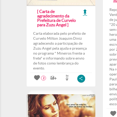
m
Repo
[ Carta de
Vent
agradecimento da
de j
Prefeitura de Curvelo
para Zuzu Angel ]
"20 
sem 
Carta elaborada pelo prefeito de
hero
Curvelo Milton Joaquim Diniz
uma 
agradecendo a participação de
escr
Zuzu Angel pela ajuda e presença
por 
no programa " Mineiros frente a
sobr
frete" e informando sobre envio
prev
de fotos como lembrança do
apar
evento.
Na r
oper
2
Paul
para
bilh
envi
polí
esco