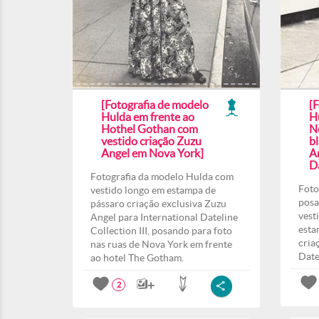
[Fotografia de modelo
[
Hulda em frente ao
H
Hothel Gothan com
N
vestido criação Zuzu
b
Angel em Nova York]
A
Da
Fotografia da modelo Hulda com
Foto
vestido longo em estampa de
posa
pássaro criação exclusiva Zuzu
vest
Angel para International Dateline
esta
Collection III, posando para foto
cria
nas ruas de Nova York em frente
Date
ao hotel The Gotham.
2