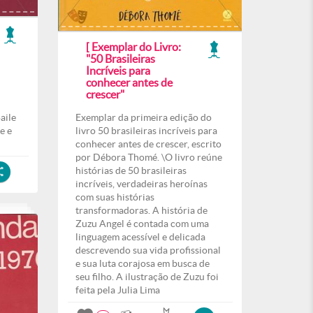
[ Exemplar do Livro:
"50 Brasileiras
Incríveis para
conhecer antes de
crescer"
aile
Exemplar da primeira edição do
e e
livro 50 brasileiras incríveis para
conhecer antes de crescer, escrito
por Débora Thomé. \O livro reúne
histórias de 50 brasileiras
incríveis, verdadeiras heroínas
com suas histórias
transformadoras. A história de
Zuzu Angel é contada com uma
linguagem acessível e delicada
descrevendo sua vida profissional
e sua luta corajosa em busca de
seu filho. A ilustração de Zuzu foi
feita pela Julia Lima