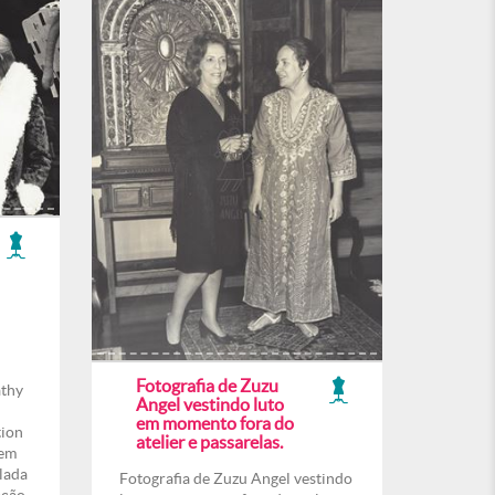
Fotografia de Zuzu
athy
Angel vestindo luto
em momento fora do
tion
atelier e passarelas.
 em
lada
Fotografia de Zuzu Angel vestindo