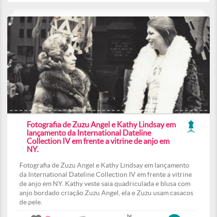
Fotografia de Zuzu Angel e Kathy Lindsay em
lançamento da International Dateline
Collection IV em frente a vitrine de anjo em
NY.
Fotografia de Zuzu Angel e Kathy Lindsay em lançamento
da International Dateline Collection IV em frente a vitrine
de anjo em NY. Kathy veste saia quadriculada e blusa com
anjo bordado criação Zuzu Angel, ela e Zuzu usam casacos
de pele.