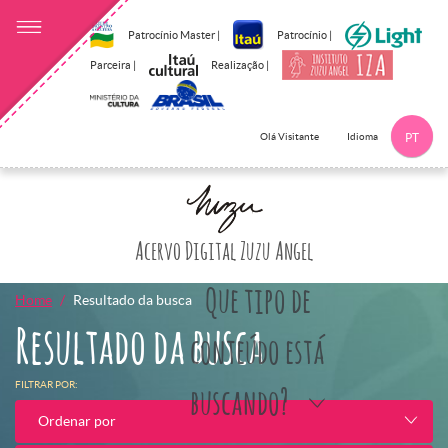
Patrocínio Master |
Patrocínio |
Parceira |
Realização |
Idioma
Olá Visitante
PT
Clique aqui p
Acervo Digital Zuzu Angel
Que tipo de
Home
Resultado da busca
Resultado da busca
conteúdo está
FILTRAR POR:
buscando?
Ordenar por