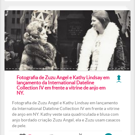
Fotografia de Zuzu Angel e Kathy Lindsay em
lançamento da International Dateline
Collection IV em frente a vitrine de anjo em
NY.
Fotografia de Zuzu Angel e Kathy Lindsay em lançamento
da International Dateline Collection IV em frente a vitrine
de anjo em NY. Kathy veste saia quadriculada e blusa com
anjo bordado criação Zuzu Angel, ela e Zuzu usam casacos
de pele.