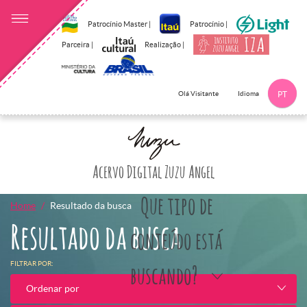
Patrocínio Master |
Patrocínio |
Parceira |
Realização |
Idioma
Olá Visitante
PT
Clique aqui p
Acervo Digital Zuzu Angel
Que tipo de
Home
Resultado da busca
Resultado da busca
conteúdo está
FILTRAR POR:
buscando?
Ordenar por