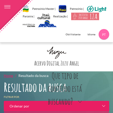
Patrocínio Master |
Patrocínio |
Parceira |
Realização |
Idioma
Olá Visitante
PT
Clique aqui p
Acervo Digital Zuzu Angel
Que tipo de
Home
Resultado da busca
Resultado da busca
conteúdo está
FILTRAR POR:
buscando?
Ordenar por