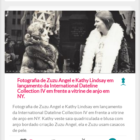
Fotografia de Zuzu Angel e Kathy Lindsay em
lançamento da International Dateline
Collection IV em frente a vitrine de anjo em
NY.
Fotografia de Zuzu Angel e Kathy Lindsay em lançamento
da International Dateline Collection IV em frente a vitrine
de anjo em NY. Kathy veste saia quadriculada e blusa com
anjo bordado criação Zuzu Angel, ela e Zuzu usam casacos
de pele.