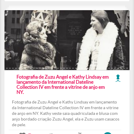
Fotografia de Zuzu Angel e Kathy Lindsay em
lançamento da International Dateline
Collection IV em frente a vitrine de anjo em
NY.
Fotografia de Zuzu Angel e Kathy Lindsay em lançamento
da International Dateline Collection IV em frente a vitrine
de anjo em NY. Kathy veste saia quadriculada e blusa com
anjo bordado criação Zuzu Angel, ela e Zuzu usam casacos
de pele.