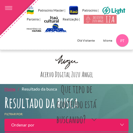
Patrocínio Master |
Patrocínio |
Parceira |
Realização |
Idioma
Olá Visitante
PT
Clique aqui p
Acervo Digital Zuzu Angel
Que tipo de
Home
Resultado da busca
Resultado da busca
conteúdo está
FILTRAR POR:
buscando?
Ordenar por